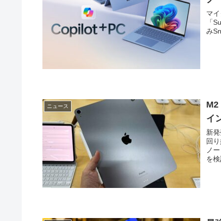
マイ
「S
みSn
M2
ニュース
イ
新発
回り
ノー
を検