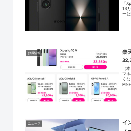
「X
18
ー公
楽天
お得情報
32
（本
マホ
くな
MN
イン
ニュース
ノ