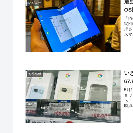
最強
レビュー
O
「P
縦回
持さ
スマ
いき
お得情報
67
5月
ョッ
ら」
時点