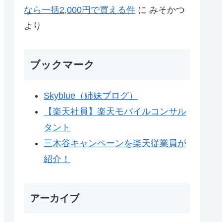
なら一括2,000円で買える件
に
みそかつ
より
ブックマーク
Skyblue（姉妹ブログ）
【楽天社員】楽天モバイルコンサル
タント
三木谷キャンペーンを楽天従業員が
紹介！
アーカイブ