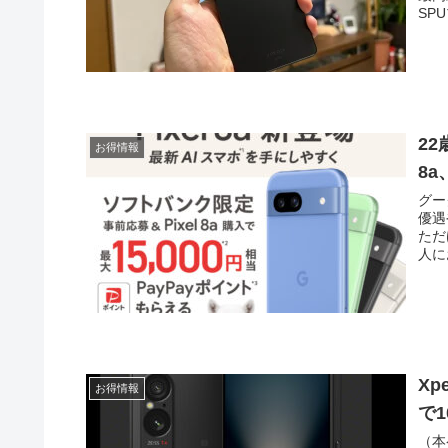
SP
22
お得情報
8a
グー
優遇
ただ
人に
Xp
お得情報
で1
（本