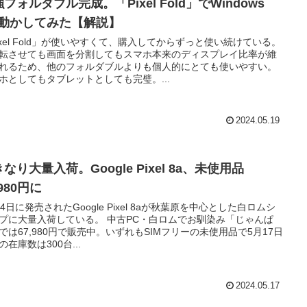
フォルダブル完成。「Pixel Fold」でWindows
S動かしてみた【解説】
ixel Fold」が使いやすくて、購入してからずっと使い続けている。
転させても画面を分割してもスマホ本来のディスプレイ比率が維
れるため、他のフォルダブルよりも個人的にとても使いやすい。
ホとしてもタブレットとしても完璧。...
2024.05.19
なり大量入荷。Google Pixel 8a、未使用品
,980円に
14日に発売されたGoogle Pixel 8aが秋葉原を中心とした白ロムシ
プに大量入荷している。 中古PC・白ロムでお馴染み「じゃんぱ
では67,980円で販売中。いずれもSIMフリーの未使用品で5月17日
の在庫数は300台...
2024.05.17