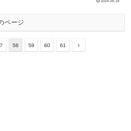
2024.05.14
のページ
次
7
58
59
60
61
へ