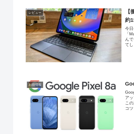
【衝
レビュー
約
今日
「Ma
んで
てし
Go
お得情報
Go
アッ
この
コツ