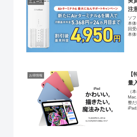
実質
ニュース
注
ソフ
本体
回受
本体
【特
お得情報
量
（本
Ma
整だ
iPa