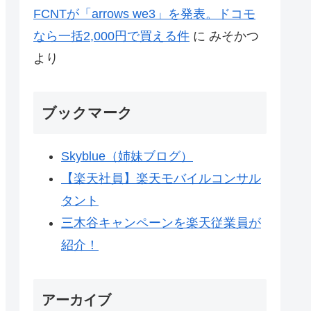
FCNTが「arrows we3」を発表。ドコモ
なら一括2,000円で買える件
に
みそかつ
より
ブックマーク
Skyblue（姉妹ブログ）
【楽天社員】楽天モバイルコンサル
タント
三木谷キャンペーンを楽天従業員が
紹介！
アーカイブ