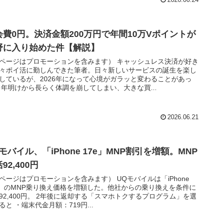
2026.06.24
会費0円。決済金額200万円で年間10万Vポイントが
野に入り始めた件【解説】
ページはプロモーションを含みます） キャッシュレス決済が好き
々ポイ活に勤しんできた筆者。日々新しいサービスの誕生を楽し
しているが、2026年になって心境がガラッと変わることがあっ
 年明けから長らく体調を崩してしまい、大きな買...
2026.06.21
モバイル、「iPhone 17e」MNP割引を増額。MNP
92,400円
ページはプロモーションを含みます） UQモバイルは「iPhone
e」のMNP乗り換え価格を増額した。他社からの乗り換えを条件に
92,400円。 2年後に返却する「スマホトクするプログラム」を選
ると ・端末代金月額：719円...