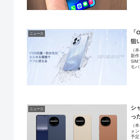
「O
ニュース
狙
（本
新作
SI
モバ
シ
ニュース
っ
（本
ォン
予定