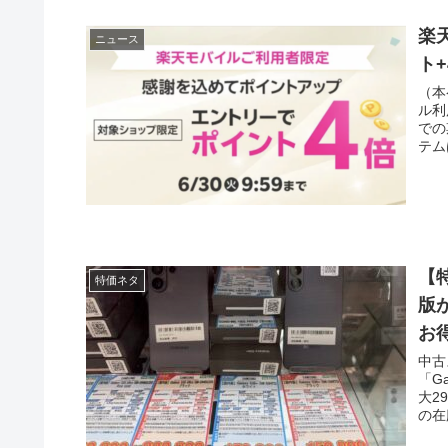
楽
ニュース
ト
（本
ル利
での
テム
【特
特価ネタ
版が
お
中古
「G
大2
の在