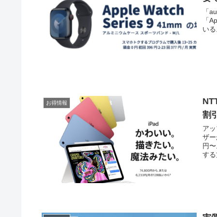
「au
「Ap
いる
NT
お得情報
割
アッ
ザー
円〜
する