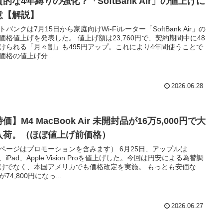
的な4年縛りの強化？「SoftBank Air」の値上げに
意【解説】
トバンクは7月15日から家庭向けWi-Fiルーター「SoftBank Air」の
価格値上げを発表した。 値上げ額は23,760円で、契約期間中に48
けられる「月々割」も495円アップ。これにより4年間使うことで
価格の値上げ分...
2026.06.28
価】M4 MacBook Air 未開封品が16万5,000円で大
入荷。（ほぼ値上げ前価格）
ページはプロモーションを含みます） 6月25日、アップルは
c、iPad、Apple Vision Proを値上げした。今回は円安による為替調
けでなく、本国アメリカでも価格改定を実施。 もっとも安価な
dが74,800円になっ...
2026.06.27