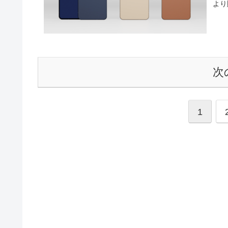
より
次
1