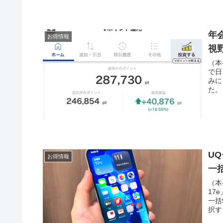
年
お得情報
視
（本
で日
みに
た。
UQ
お得情報
一括
（本
17
一括
択す