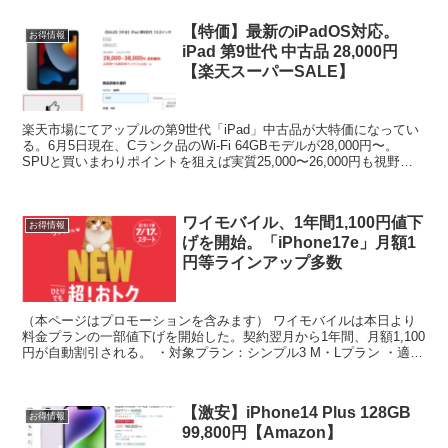
【特価】最新のiPadOS対応。
お得情報
iPad 第9世代 中古品 28,000円
【楽天スーパーSALE】
楽天市場にてアップルの第9世代「iPad」中古品が大特価になってい
る。6月5日現在、Cランク品のWi-Fi 64GBモデルが28,000円〜。
SPUと買いまわりポイントを狙えば実質25,000〜26,000円も視野。
最新のiPadOSを受...
ワイモバイル、1年間1,100円値下
お得情報
げを開始。「iPhone17e」月額1
円等ラインアップ多数
（本ページはプロモーションを含みます） ワイモバイルは本日より
料金プランの一部値下げを開始した。契約翌月から1年間、月額1,100
円が自動割引される。 ・対象プラン：シンプル3 M・Lプラン ・適用
条件：新規/MNP/プラン変更 ・割引：月...
【激安】iPhone14 Plus 128GB
お得情報
99,800円【Amazon】