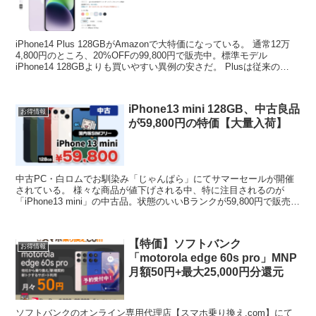
iPhone14 Plus 128GBがAmazonで大特価になっている。 通常12万
4,800円のところ、20%OFFの99,800円で販売中。標準モデル
iPhone14 128GBよりも買いやすい異例の安さだ。 Plusは従来の
mini...
iPhone13 mini 128GB、中古良品
お得情報
が59,800円の特価【大量入荷】
中古PC・白ロムでお馴染み「じゃんぱら」にてサマーセールが開催
されている。 様々な商品が値下げされる中、特に注目されるのが
「iPhone13 mini」の中古品。状態のいいBランクが59,800円で販売中
だ。 7月1日時点の在庫数は200台...
【特価】ソフトバンク
お得情報
「motorola edge 60s pro」MNP
月額50円+最大25,000円分還元
ソフトバンクのオンライン専用代理店【スマホ乗り換え.com】にて