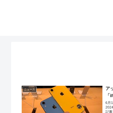
ア
ニュース
「i
6月
20
記事