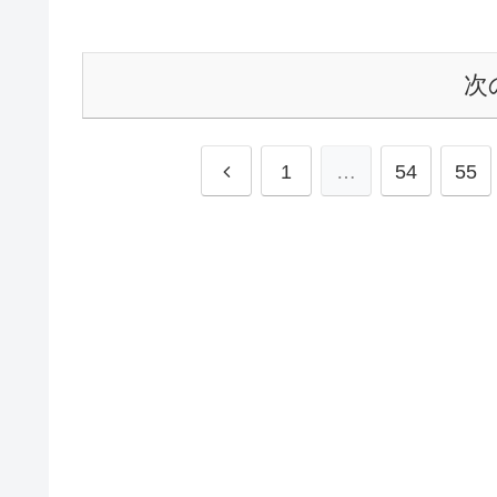
次
前
1
…
54
55
へ