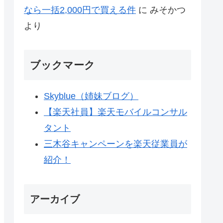
なら一括2,000円で買える件
に
みそかつ
より
ブックマーク
Skyblue（姉妹ブログ）
【楽天社員】楽天モバイルコンサル
タント
三木谷キャンペーンを楽天従業員が
紹介！
アーカイブ