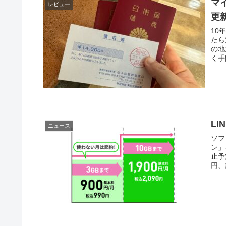
マ
レビュー
更
10
たら
の地
く手
LI
ニュース
ソフ
ン」
止予
円、