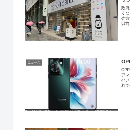
政府
くな
売方
以前
OP
ニュース
OP
アマ
44
れて