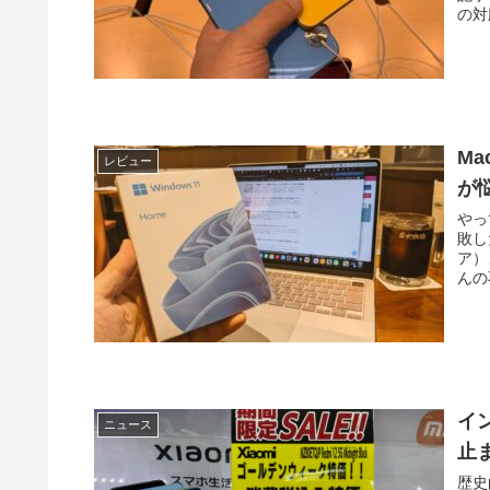
の対
Ma
レビュー
が
やっ
敗し
ア）
んの
イ
ニュース
止
歴史