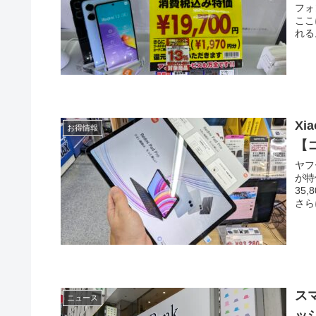
フォ
ここ
れる
Xi
お得情報
【
ヤフ
が特
35
さらに
ス
ニュース
ッ