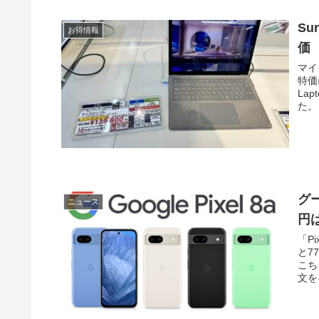
Su
お得情報
価
マイ
特価
La
た。
グー
ニュース
円
「P
と7
こち
文を