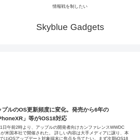
情報戦を制したい
Skyblue Gadgets
ップルのOS更新頻度に変化。発売から6年の
PhoneXR」等がiOS18対応
11日午前2時より、アップルの開発者向けカンファレンスWWDC
24が米国本社で開催された。 詳しい内容は大手メディアに譲り、本
ではiOSアップデート対象端末に焦点を当てたい。まず次期iOS18