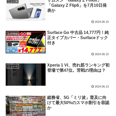
サムスン「Galaxy Z Fold6」
ニュース
「Galaxy Z Flip6」を7月10日発
表か
2024.06.15
Surface Go 中古品 14,777円！純
お得情報
正タイプカバー・Surfaceドック
付き
2024.06.15
Xperia 1 VI、売れ筋ランキング初
ニュース
登場で第47位。苦戦の理由は？
2024.06.13
総務省、5G「ミリ波」普及に向
ニュース
けて最大50%のスマホ割引を容認
か