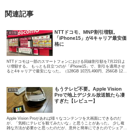
関連記事
NTTドコモ、MNP割引増額。
未分類
「iPhone15」が4キャリア最安価
格に
NTTドコモは一部のスマートフォンにおける回線割引額を7月22日よ
り増額する。 もっとも目立つのが「iPhone15」で、割引を適用させ
ると4キャリアで最安になった。（128GB 10万5,490円、256GB 12万
8,040円） 一括購...
もうテレビ不要。Apple Vision
未分類
Proで地上デジタル放送観たら凄
すぎた【レビュー】
Apple Vision Proがあれば様々なコンテンツを大画面にできるのだ
が、「気軽にテレビを観てみたいな」と思うことがあった。 少し複
雑な方法が必要かと思ったのだが、意外と簡単にできたのでシェアし
たい。 303HWを買ってくる 今回使っ...