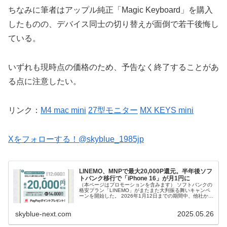
ちなみに筆者はアップル純正「Magic Keyboard」を購入
したものの、デバイス同士の切り替えが面倒で若干後悔し
ている。
いずれも現時点の価格のため、予告なく終了することがあ
る点に注意したい。
リンク：
M4 mac mini
27型モニター
MX KEYS mini
Xをフォローする！@skyblue_1985jp
LINEMO、MNPで最大20,000P還元。半年後ソフ
トバンク移行で「iPhone 16」が月1円に
（本ページはプロモーションを含みます） ソフトバンクの
格安プラン「LINEMO」がまたまた大判振る舞いキャンペ
ーンを開始した。 2026年1月12日までの期間中、他社から
の乗り換えを条件に最大20,000円相当を還元。 しかも今
回は契約翌月...
skyblue-next.com
2025.05.26