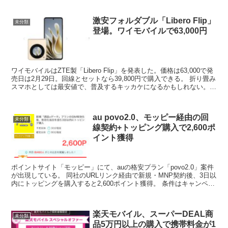
激安フォルダブル「Libero Flip」
未分類
登場。ワイモバイルで63,000円
ワイモバイルはZTE製「Libero Flip」を発表した。価格は63,000で発
売日は2月29日。回線とセットなら39,800円で購入できる。 折り畳み
スマホとしては最安値で、普及するキッカケになるかもしれない。そ
れにしても何故ここまで安...
au povo2.0、モッピー経由の回
未分類
線契約+トッピング購入で2,600ポ
イント獲得
ポイントサイト「モッピー」にて、auの格安プラン「povo2.0」案件
が出現している。 同社のURLリンク経由で新規・MNP契約後、3日以
内にトッピングを購入すると2,600ポイント獲得。 条件はキャンペー
ンコード「MOPPY25」の入力、...
楽天モバイル、スーパーDEAL商
未分類
品5万円以上の購入で携帯料金が1