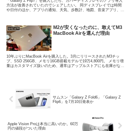
「Galaxy Z Flip7」を購入したら、カバーディスプレイのアプリ導入
方法が改善されていたのでシェアしたい。 同ディスプレイでは時間
や日付のほか、アプリの通知、天気、歩数計、地図、音楽アプリ、
Samsung Walletなどが利用でき...
M2が安くなったのに、敢えてM3
レビュー
MacBook Airを選んだ理由
10年ぶりにMacBook Airを購入した。3月にリリースされたM3チッ
プ、SSD 256GB、メモリ16GB搭載モデルで19万4,800円。 メモリ増
量はカスタマイズ扱いのため、通常はアップルストアにも在庫がない
のだが、特別に販売してい...
サムスン「Galaxy Z Fold6」「Galaxy Z
Flip6」を7月10日発表か
Apple Vision Proは本当に高いのか。60万
円の値段がついた理由