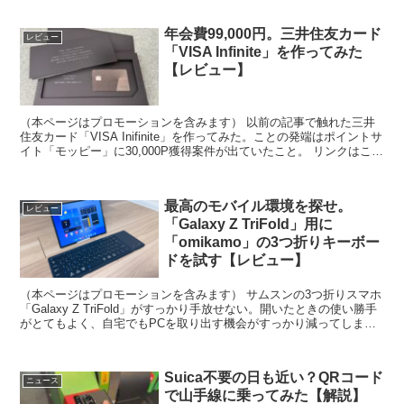
年会費99,000円。三井住友カード
レビュー
「VISA Infinite」を作ってみた
【レビュー】
（本ページはプロモーションを含みます） 以前の記事で触れた三井
住友カード「VISA Inifinite」を作ってみた。ことの発端はポイントサ
イト「モッピー」に30,000P獲得案件が出ていたこと。 リンクはこち
ら さらに3ヶ月以内の100万...
最高のモバイル環境を探せ。
レビュー
「Galaxy Z TriFold」用に
「omikamo」の3つ折りキーボー
ドを試す【レビュー】
（本ページはプロモーションを含みます） サムスンの3つ折りスマホ
「Galaxy Z TriFold」がすっかり手放せない。開いたときの使い勝手
がとてもよく、自宅でもPCを取り出す機会がすっかり減ってしまっ
た。 しかもデスクトップモードの「S...
Suica不要の日も近い？QRコード
ニュース
で山手線に乗ってみた【解説】