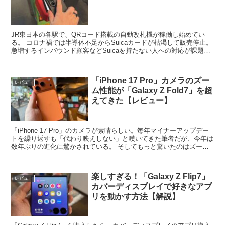
JR東日本の各駅で、QRコード搭載の自動改札機が稼働し始めてい
る。 コロナ禍では半導体不足からSuicaカードが枯渇して販売停止。
急増するインバウンド顧客などSuicaを持たない人への対応が課題と
なった。 少ないと指摘されるSuicaのチャ...
「iPhone 17 Pro」カメラのズー
レビュー
ム性能が「Galaxy Z Fold7」を超
えてきた【レビュー】
「iPhone 17 Pro」のカメラが素晴らしい。毎年マイナーアップデー
トを繰り返すも「代わり映えしない」と嘆いてきた筆者だが、今年は
数年ぶりの進化に驚かされている。 そしてもっと驚いたのはズーム
性能で「Galaxy Z Fold7」を凌...
楽しすぎる！「Galaxy Z Flip7」
レビュー
カバーディスプレイで好きなアプ
リを動かす方法【解説】