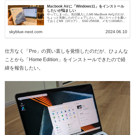
Macbook Airに「Windows11」をインストール
したいが悩ましい
やってしまった。先日購入したM3 MacBook Airなのだが、
ちょっと失敗したのでシェアしたい。 先にスペックを書い
ておくとM3（10コア）、SSD 256GB、メモリ16GBの
CTOモデルで、現状では動作になんの不満もない。 M1チ
ッ...
skyblue-next.com
2024.06.10
仕方なく「Pro」の買い直しを覚悟したのだが、ひょんな
ことから「Home Edition」をインストールできたので経
緯を報告したい。