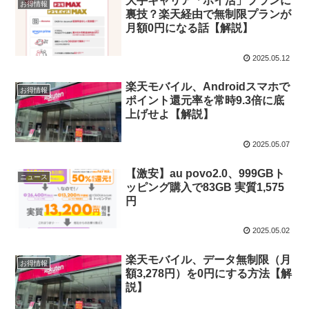
大手キャリア「ポイ活」プランに
お得情報
裏技？楽天経由で無制限プランが
月額0円になる話【解説】
2025.05.12
楽天モバイル、Androidスマホで
お得情報
ポイント還元率を常時9.3倍に底
上げせよ【解説】
2025.05.07
【激安】au povo2.0、999GBト
ニュース
ッピング購入で83GB 実質1,575
円
2025.05.02
楽天モバイル、データ無制限（月
お得情報
額3,278円）を0円にする方法【解
説】