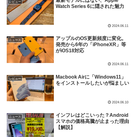
最新モデルにはない、Apple
レビュー
Watch Series 6に隠された魅力
2024.06.11
アップルのOS更新頻度に変化。
ニュース
発売から6年の「iPhoneXR」等
がiOS18対応
2024.06.11
Macbook Airに「Windows11」
レビュー
をインストールしたいが悩ましい
2024.06.10
インフレはどこいった？Android
ニュース
スマホの価格高騰が止まった理由
【解説】