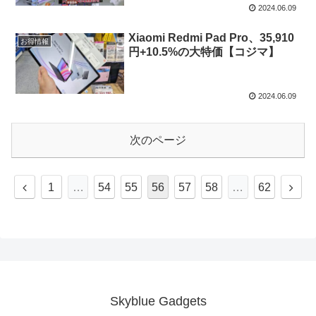
2024.06.09
Xiaomi Redmi Pad Pro、35,910
お得情報
円+10.5%の大特価【コジマ】
2024.06.09
次のページ
前
次
1
…
54
55
56
57
58
…
62
へ
へ
Skyblue Gadgets