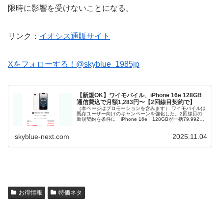
限時に影響を受けないことになる。
リンク：
イオシス通販サイト
Xをフォローする！@skyblue_1985jp
【新規OK】ワイモバイル、iPhone 16e 128GB
通信費込で月額1,283円〜【2回線目契約で】
（本ページはプロモーションを含みます） ワイモバイルは
既存ユーザー向けのキャンペーンを強化した。2回線目の
新規契約を条件に「iPhone 16e」128GBが一括79,992
円。 通常よりも割引額が22,416円アップしており、乗り
換え用の...
skyblue-next.com
2025.11.04
お得情報
特価ネタ