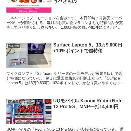
うべきもの
（本ページはプロモーションを含みます） 本日20時より楽天スーパ
ーSALEが開始される。毎月のお買い物マラソンよりも特価商品が充
実しており掘り出し物も多い。 1,000円毎の買い物1件につきポイン
ト倍率が1倍UP。最大10倍上がるため、SP...
Surface Laptop 5、13万9,800円
お得情報
+10%ポイントで超特価
マイクロソフト「Surface」シリーズの一部モデルが家電量販店で処
分特価になっている。 例えば通常価格16万円以上だった「Surface
Laptop 5」は13万9,800円+10%ポイントで、かなり買いやすくなっ
た。 秋葉原のヨドバシ...
UQモバイル Xiaomi Redmi Note
お得情報
13 Pro 5G、MNP一括14,400円
UQモバイルの「Redmi Note 13 Pro 5G」が大特価になっている。 通