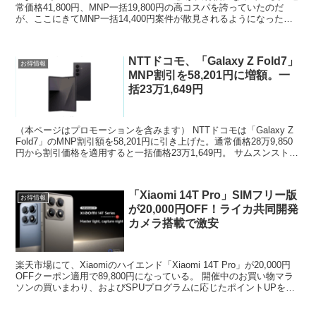
常価格41,800円、MNP一括19,800円の高コスパを誇っていたのだ
が、ここにきてMNP一括14,400円案件が散見されるようになった。
普段より5,4...
NTTドコモ、「Galaxy Z Fold7」
お得情報
MNP割引を58,201円に増額。一
括23万1,649円
（本ページはプロモーションを含みます） NTTドコモは「Galaxy Z
Fold7」のMNP割引額を58,201円に引き上げた。通常価格28万9,850
円から割引価格を適用すると一括価格23万1,649円。 サムスンストア
価格より34,1...
「Xiaomi 14T Pro」SIMフリー版
お得情報
が20,000円OFF！ライカ共同開発
カメラ搭載で激安
楽天市場にて、Xiaomiのハイエンド「Xiaomi 14T Pro」が20,000円
OFFクーポン適用で89,800円になっている。 開催中のお買い物マラ
ソンの買いまわり、およびSPUプログラムに応じたポイントUPを活
用すれば10%程度の...