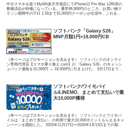
中古スマホを扱うMyWit楽天市場店にてiPhone12 Pro Max 128GBの
整備済品が特価になっている。 通常88,800円のところ、お買い物マ
ラソン期間中の7/11 1:59まで15,000円クーポンが出現中。これを適
用すると7...
ソフトバンク「Galaxy S26」
お得情報
MNP月額1円+18,000円CB
（本ページはプロモーションを含みます） ソフトバンクのオンライ
ン専用代理店【スマホ乗り換え.com】が「Galaxy S26」のキャッシ
ュバック価格を15,000円 → 18,000円に引き上げた。 8月17日までの
期間中、他社からの乗り換...
ソフトバンク/ワイモバイ
お得情報
ル/LINEMO、まとめて支払いで最
大10,000P獲得
（本ページはプロモーションを含みます） ソフトバンクとワイモバ
イルは「まとめて支払い」の利用で最大10,000ポイントもらえるキャ
ンペーンを開始した。 2025年11月27日〜2026年1月13日までの期間
中、エントリーした上で対象店舗（A...