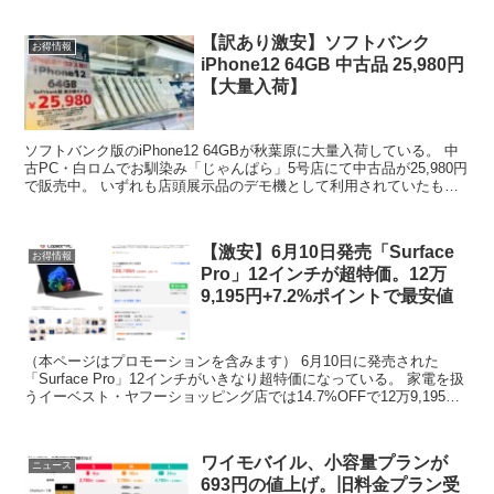
【訳あり激安】ソフトバンク
お得情報
iPhone12 64GB 中古品 25,980円
【大量入荷】
ソフトバンク版のiPhone12 64GBが秋葉原に大量入荷している。 中
古PC・白ロムでお馴染み「じゃんぱら」5号店にて中古品が25,980円
で販売中。 いずれも店頭展示品のデモ機として利用されていたもの
で、通常の商品と違ってSIMロック...
【激安】6月10日発売「Surface
お得情報
Pro」12インチが超特価。12万
9,195円+7.2%ポイントで最安値
（本ページはプロモーションを含みます） 6月10日に発売された
「Surface Pro」12インチがいきなり超特価になっている。 家電を扱
うイーベスト・ヤフーショッピング店では14.7%OFFで12万9,195
円。これだけでも価格ドットコム...
ワイモバイル、小容量プランが
ニュース
693円の値上げ。旧料金プラン受