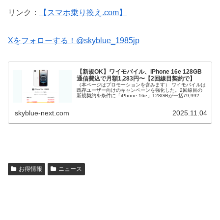
リンク：
【スマホ乗り換え.com】
Xをフォローする！@skyblue_1985jp
【新規OK】ワイモバイル、iPhone 16e 128GB
通信費込で月額1,283円〜【2回線目契約で】
（本ページはプロモーションを含みます） ワイモバイルは
既存ユーザー向けのキャンペーンを強化した。2回線目の
新規契約を条件に「iPhone 16e」128GBが一括79,992
円。 通常よりも割引額が22,416円アップしており、乗り
換え用の...
skyblue-next.com
2025.11.04
お得情報
ニュース