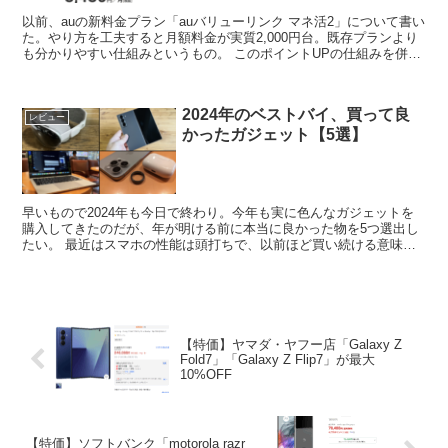
以前、auの新料金プラン「auバリューリンク マネ活2」について書い
た。やり方を工夫すると月額料金が実質2,000円台。既存プランより
も分かりやすい仕組みというもの。 このポイントUPの仕組みを併用
すると通信料金を毎月実質0円にできるかもし...
2024年のベストバイ、買って良
レビュー
かったガジェット【5選】
早いもので2024年も今日で終わり。今年も実に色んなガジェットを
購入してきたのだが、年が明ける前に本当に良かった物を5つ選出し
たい。 最近はスマホの性能は頭打ちで、以前ほど買い続ける意味も
薄れ気味。そこで今年からもう少し広いジャンルに目を向...
【特価】ヤマダ・ヤフー店「Galaxy Z
Fold7」「Galaxy Z Flip7」が最大
10%OFF
【特価】ソフトバンク「motorola razr