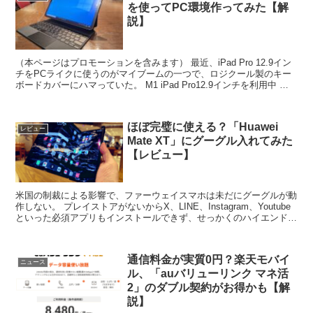
を使ってPC環境作ってみた【解
説】
（本ページはプロモーションを含みます） 最近、iPad Pro 12.9イン
チをPCライクに使うのがマイブームの一つで、ロジクール製のキー
ボードカバーにハマっていた。 M1 iPad Pro12.9インチを利用中 余
裕あるフルサイズキーボー...
ほぼ完璧に使える？「Huawei
レビュー
Mate XT」にグーグル入れてみた
【レビュー】
米国の制裁による影響で、ファーウェイスマホは未だにグーグルが動
作しない。 プレイストアがないからX、LINE、Instagram、Youtube
といった必須アプリもインストールできず、せっかくのハイエンド端
末もフル活用できない状況が続いてき...
通信料金が実質0円？楽天モバイ
ニュース
ル、「auバリューリンク マネ活
2」のダブル契約がお得かも【解
説】