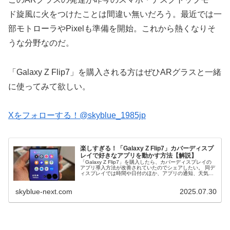
ド旋風に火をつけたことは間違い無いだろう。最近では一
部モトローラやPixelも準備を開始。これから熱くなりそ
うな分野なのだ。
「Galaxy Z Flip7」を購入される方はぜひARグラスと一緒
に使ってみて欲しい。
Xをフォローする！@skyblue_1985jp
楽しすぎる！「Galaxy Z Flip7」カバーディスプ
レイで好きなアプリを動かす方法【解説】
「Galaxy Z Flip7」を購入したら、カバーディスプレイの
アプリ導入方法が改善されていたのでシェアしたい。 同デ
ィスプレイでは時間や日付のほか、アプリの通知、天気、
歩数計、地図、音楽アプリ、Samsung Walletなどが利用で
き...
skyblue-next.com
2025.07.30