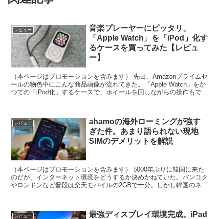
音楽プレーヤーにピッタリ。
レビュー
「Apple Watch」を「iPod」化す
るケースを買ってみた【レビュ
ー】
（本ページはプロモーションを含みます） 先日、Amazonプライムセ
ールの物色中にこんな商品画像が流れてきた。「Apple Watch」をか
つての「iPod化」するケースで、ホイールを回しながらの操作もでき
るという。 中国深圳に拠点を置く海...
ahamoの海外ローミングが強す
レビュー
ぎた件。あまり語られない現地
SIMのデメリットを解説
（本ページはプロモーションを含みます） 5000年ぶりに韓国に来た
のだが、インターネット環境をどうするか決めかねていた。バンコク
やロンドンなど普段は楽天モバイルの2GBで十分。しかし韓国のネッ
トワークはどうも同社の回線と相性がよろしくない。...
最強ディスプレイ環境完成。iPad
レビュー