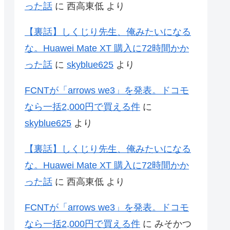
った話
に
西高東低
より
【裏話】しくじり先生、俺みたいになる
な。Huawei Mate XT 購入に72時間かか
った話
に
skyblue625
より
FCNTが「arrows we3」を発表。ドコモ
なら一括2,000円で買える件
に
skyblue625
より
【裏話】しくじり先生、俺みたいになる
な。Huawei Mate XT 購入に72時間かか
った話
に
西高東低
より
FCNTが「arrows we3」を発表。ドコモ
なら一括2,000円で買える件
に
みそかつ