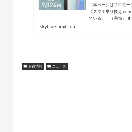
（本ページはプロモー
【スマホ乗り換え.com
ている。 （完売） まず
skyblue-next.com
お得情報
ニュース