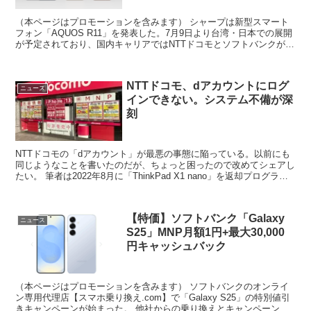
（本ページはプロモーションを含みます） シャープは新型スマート
フォン「AQUOS R11」を発表した。7月9日より台湾・日本での展開
が予定されており、国内キャリアではNTTドコモとソフトバンクが同
日より販売開始する。 SIMフリー版の予想価...
NTTドコモ、dアカウントにログ
ニュース
インできない。システム不備が深
刻
NTTドコモの「dアカウント」が最悪の事態に陥っている。以前にも
同じようなことを書いたのだが、ちょっと困ったので改めてシェアし
たい。 筆者は2022年8月に「ThinkPad X1 nano」を返却プログラム
を使ってレンタルしており、返却期...
【特価】ソフトバンク「Galaxy
ニュース
S25」MNP月額1円+最大30,000
円キャッシュバック
（本ページはプロモーションを含みます） ソフトバンクのオンライ
ン専用代理店【スマホ乗り換え.com】で「Galaxy S25」の特別値引
きキャンペーンが始まった。 他社からの乗り換えとキャンペーンコ