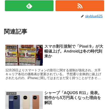
skyblue625
関連記事
スマホ割引規制で「Pixel 9」が大
ニュース
幅値上げ。Androidは冬の時代到
来か
12月26日よりスマートフォンの割引に関する規制が強化され、大手
キャリア各社の価格表が更新されている。 予想通り全体的に値上げ
されたものの、iPhoneに関してはまだまだ安く持つことができそう
だ。問題なのはAndroid端末。 売れ筋のPi...
シャープ「AQUOS R11」発表。
ニュース
前作から5万円高くなった理由を
解説