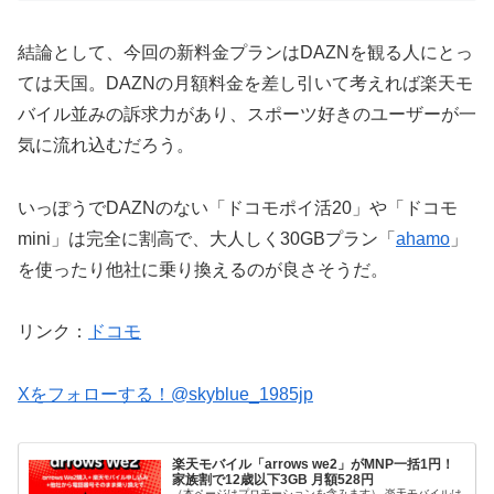
結論として、今回の新料金プランはDAZNを観る人にとっ
ては天国。DAZNの月額料金を差し引いて考えれば楽天モ
バイル並みの訴求力があり、スポーツ好きのユーザーが一
気に流れ込むだろう。
いっぽうでDAZNのない「ドコモポイ活20」や「ドコモ
mini」は完全に割高で、大人しく30GBプラン「
ahamo
」
を使ったり他社に乗り換えるのが良さそうだ。
リンク：
ドコモ
Xをフォローする！@skyblue_1985jp
楽天モバイル「arrows we2」がMNP一括1円！
家族割で12歳以下3GB 月額528円
（本ページはプロモーションを含みます） 楽天モバイルは