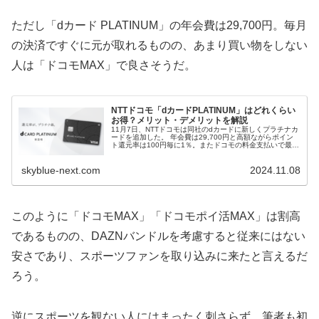
ただし「dカード PLATINUM」の年会費は29,700円。毎月
の決済ですぐに元が取れるものの、あまり買い物をしない
人は「ドコモMAX」で良さそうだ。
NTTドコモ「dカードPLATINUM」はどれくらい
お得？メリット・デメリットを解説
11月7日、NTTドコモは同社のdカードに新しくプラチナカ
ードを追加した。 年会費は29,700円と高額ながらポイン
ト還元率は100円毎に1％。またドコモの料金支払いで最大
20%、積立投資で毎月最大3.1%を得られるなど、本気が伺
えることは...
skyblue-next.com
2024.11.08
このように「ドコモMAX」「ドコモポイ活MAX」は割高
であるものの、DAZNバンドルを考慮すると従来にはない
安さであり、スポーツファンを取り込みに来たと言えるだ
ろう。
逆にスポーツを観ない人にはまったく刺さらず、筆者も初