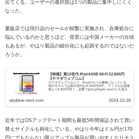
出てくる。ユーザーの選択肢は1つの製品に集中しにくく
なった。
量販店では現行品のセールが頻繁に実施され、在庫処分に
悩んでいるのかと思うほど。背景には中国メーカーの台頭
もあるが、やはり製品の細分化にも起因するのではないだ
ろうか。
【特価】第10世代 iPad 64GB Wi-Fi 52,800円
【ヤマダウェブコム】
ヤマダウェブコムにて、iPadがセール価格になっている。
現行モデルでは第10世代が4,000円OFF。 アップル正規価
格より6,800円安く、必要であればApple Care+にも加入で
きる。 また第2世代AirPods Pro（USB-C...
skyblue-next.com
2024.10.26
近年ではOSアップデート期間も最低5年間保証されて買い
替えサイクルも鈍化している。やはり今年はドル円が170
円にでもならない限りアップル製品が買いやすくなりそう