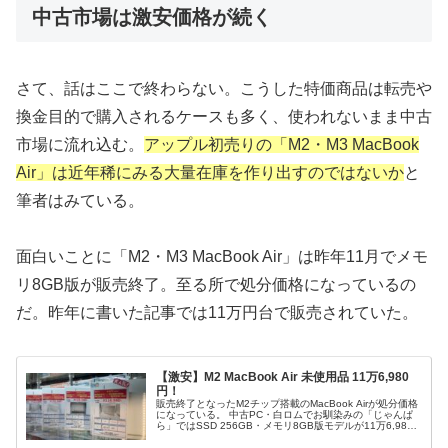
中古市場は激安価格が続く
さて、話はここで終わらない。こうした特価商品は転売や
換金目的で購入されるケースも多く、使われないまま中古
市場に流れ込む。
アップル初売りの「M2・M3 MacBook
Air」は近年稀にみる大量在庫を作り出すのではないか
と
筆者はみている。
面白いことに「M2・M3 MacBook Air」は昨年11月でメモ
リ8GB版が販売終了。至る所で処分価格になっているの
だ。昨年に書いた記事では11万円台で販売されていた。
【激安】M2 MacBook Air 未使用品 11万6,980
円！
販売終了となったM2チップ搭載のMacBook Airが処分価格
になっている。 中古PC・白ロムでお馴染みの「じゃんぱ
ら」ではSSD 256GB・メモリ8GB版モデルが11万6,980
円で販売中。 つい最近まで14万8,000円だったものが...