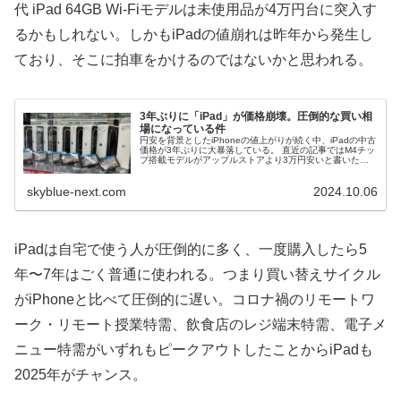
代 iPad 64GB Wi-Fiモデルは未使用品が4万円台に突入す
るかもしれない。しかもiPadの値崩れは昨年から発生し
ており、そこに拍車をかけるのではないかと思われる。
3年ぶりに「iPad」が価格崩壊。圧倒的な買い相
場になっている件
円安を背景としたiPhoneの値上がりが続く中、iPadの中古
価格が3年ぶりに大暴落している。 直近の記事ではM4チッ
プ搭載モデルがアップルストアより3万円安いと書いたば
かりだが、まだまだ下落は続いている。 この流れは他モデ
ルにも波及してお...
skyblue-next.com
2024.10.06
iPadは自宅で使う人が圧倒的に多く、一度購入したら5
年〜7年はごく普通に使われる。つまり買い替えサイクル
がiPhoneと比べて圧倒的に遅い。コロナ禍のリモートワ
ーク・リモート授業特需、飲食店のレジ端末特需、電子メ
ニュー特需がいずれもピークアウトしたことからiPadも
2025年がチャンス。