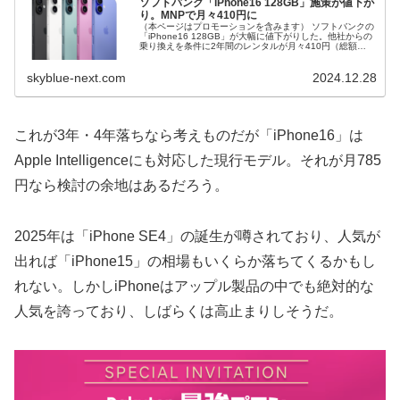
ソフトバンク「iPhone16 128GB」施策が値下が
り。MNPで月々410円に
（本ページはプロモーションを含みます） ソフトバンクの
「iPhone16 128GB」が大幅に値下がりした。他社からの
乗り換えを条件に2年間のレンタルが月々410円（総額
9,840円）。追加料金などもないため2年後に中古で売却す
るよりも圧倒...
skyblue-next.com
2024.12.28
これが3年・4年落ちなら考えものだが「iPhone16」は
Apple Intelligenceにも対応した現行モデル。それが月785
円なら検討の余地はあるだろう。
2025年は「iPhone SE4」の誕生が噂されており、人気が
出れば「iPhone15」の相場もいくらか落ちてくるかもし
れない。しかしiPhoneはアップル製品の中でも絶対的な
人気を誇っており、しばらくは高止まりしそうだ。