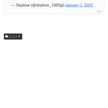
— Skyblue (@skyblue_1985jp)
January 1, 2025
ニュース