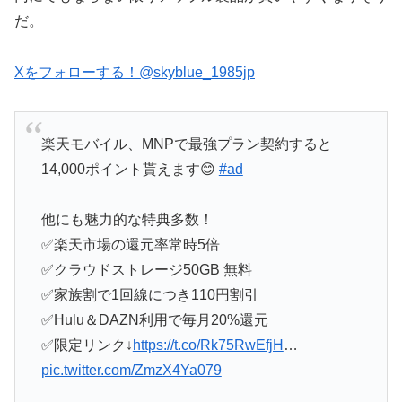
だ。
Xをフォローする！@skyblue_1985jp
楽天モバイル、MNPで最強プラン契約すると
14,000ポイント貰えます😊
#ad
他にも魅力的な特典多数！
✅楽天市場の還元率常時5倍
✅クラウドストレージ50GB 無料
✅家族割で1回線につき110円割引
✅Hulu＆DAZN利用で毎月20%還元
✅限定リンク↓
https://t.co/Rk75RwEfjH
…
pic.twitter.com/ZmzX4Ya079