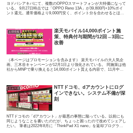
ヨドバシアキバにて、複数のOPPOスマートフォンが大特価になって
いる。 9月27日時点では「OPPO Reno 13A」が39,800円+10%ポイ
ント還元。通常価格より9,000円安く、ポイント分を合わせるとほぼ
最安値。 日本市場ではすっ...
楽天モバイル14,000ポイント施
お得情報
策、特典付与期間が12回→3回に
改善
（本ページはプロモーションを含みます） 楽天モバイルの大人気企
画、三木谷キャンペーンが12月1日より強化されている。 同施策は他
社からMNPで乗り換えると14,000ポイント貰える内容で、11月中に
契約すると特典付与期間が12ヶ月とされてい...
NTTドコモ、dアカウントにログ
ニュース
インできない。システム不備が深
刻
NTTドコモの「dアカウント」が最悪の事態に陥っている。以前にも
同じようなことを書いたのだが、ちょっと困ったので改めてシェアし
たい。 筆者は2022年8月に「ThinkPad X1 nano」を返却プログラム
を使ってレンタルしており、返却期...