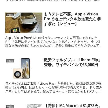
はキャンペーンのエントリー・Mプラン以上...
もうテレビ不要。Apple Vision
未分類
Proで地上デジタル放送観たら凄
すぎた【レビュー】
Apple Vision Proがあれば様々なコンテンツを大画面にできるのだ
が、「気軽にテレビを観てみたいな」と思うことがあった。 少し複
雑な方法が必要かと思ったのだが、意外と簡単にできたのでシェアし
たい。 303HWを買ってくる 今回使っ...
激安フォルダブル「Libero Flip」
未分類
登場。ワイモバイルで63,000円
ワイモバイルはZTE製「Libero Flip」を発表した。価格は63,000で発
売日は2月29日。回線とセットなら39,800円で購入できる。 折り畳み
スマホとしては最安値で、普及するキッカケになるかもしれない。そ
れにしても何故ここまで安...
【特価】M4 Mac mini 81,873円。
未分類