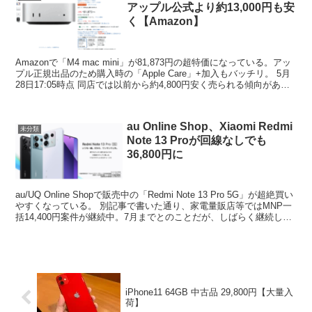
アップル公式より約13,000円も安
く【Amazon】
Amazonで「M4 mac mini」が81,873円の超特価になっている。アッ
プル正規出品のため購入時の「Apple Care」+加入もバッチリ。 5月
28日17:05時点 同店では以前から約4,800円安く売られる傾向があっ
たが、ここ...
au Online Shop、Xiaomi Redmi
未分類
Note 13 Proが回線なしでも
36,800円に
au/UQ Online Shopで販売中の「Redmi Note 13 Pro 5G」が超絶買い
やすくなっている。 別記事で書いた通り、家電量販店等ではMNP一
括14,400円案件が継続中。7月までとのことだが、しばらく継続しそ
うである。...
iPhone11 64GB 中古品 29,800円【大量入
荷】