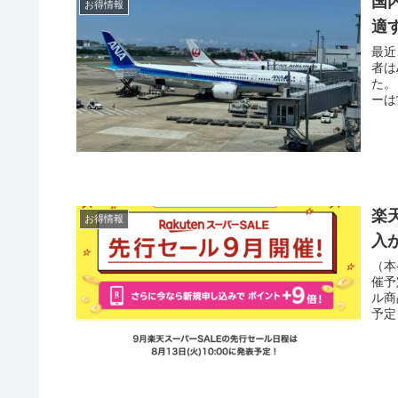
国
お得情報
適
最近
者は
た。
ーは
楽
お得情報
入
（本
催予
ル商
予定