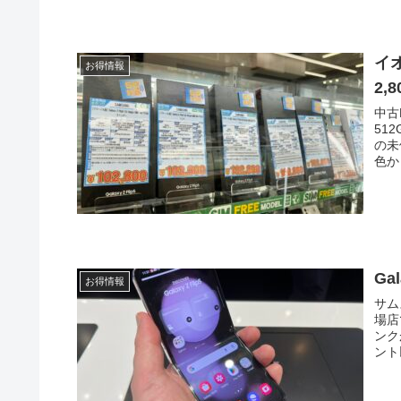
イオ
お得情報
2,
中古
51
の未
色か
Ga
お得情報
サム
場店
ンク
ント