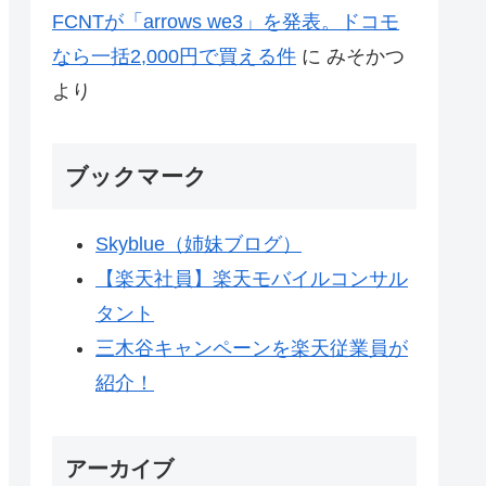
FCNTが「arrows we3」を発表。ドコモ
なら一括2,000円で買える件
に
みそかつ
より
ブックマーク
Skyblue（姉妹ブログ）
【楽天社員】楽天モバイルコンサル
タント
三木谷キャンペーンを楽天従業員が
紹介！
アーカイブ