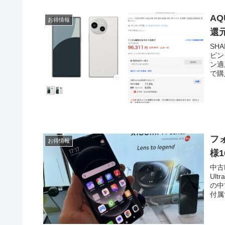
AQ
お得情報
還
SH
ピン
ン適
で購
フォ
お得情報
様1
中古
Ul
の中
付属