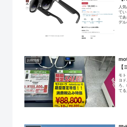
人気の
てい
であ
デル
mo
お得情報
【
モト
ヨド
ろ、
てる