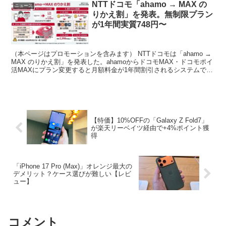
NTTドコモ「ahamo → MAX の
ニュース
りかえ割」を発表。無制限プラン
が1年間実質748円〜
（本ページはプロモーションを含みます） NTTドコモは「ahamo →
MAX のりかえ割」を発表した。ahamoからドコモMAX・ドコモポイ
活MAXにプラン変更すると月額料金が1年間割引されるシステムで、
条件は以下の通り。 ・対象：aha...
【特価】10%OFFの「Galaxy Z Fold7」
が楽天リーベイツ経由で+4%ポイント獲
得
「iPhone 17 Pro (Max)」オレンジ最大の
デメリット？ケース選びが難しい【レビ
ュー】
コメント