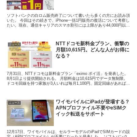
ソフトバンクの白ロム販売終了について書いたら多くの方にお読み頂
いた。 今回はその続きで、iPhone一括1円販売の復活について考察し
たい。現在、通信キャリアのスマホ割引には上限があり44,000円以上
は値引きできない。 1円と名のつくものは...
NTTドコモ新料金プラン、衝撃の
ニュース
月額10,615円。どんな人がお得に
なる？
7月31日、NTTドコモは新料金プラン「eximo ポイ活」を発表した。
8月1日より提供開始される。 月額料金は10,615円でデータ無制限。
ドコモ回線を持つ家族が3人いれば毎月1,100円、固定回線があればさ
らに1,100円割引される。 ...
ワイモバイルにiPadが登場する？
ニュース
APNプロファイル不要やeSIMク
イック転送をサポート
12月17日、ワイモバイルは、セルラーモデルのiPadでSIMカードの設
定（APNプロファイル）が不要になったと発表した。 ソフトバンク