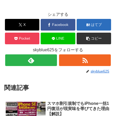
シェアする
X
Facebook
はてブ
Pocket
LINE
コピー
skyblue625をフォローする
skyblue625
関連記事
スマホ割引規制でもiPhone一括1
ニュース
円復活が現実味を帯びてきた理由
【解説】