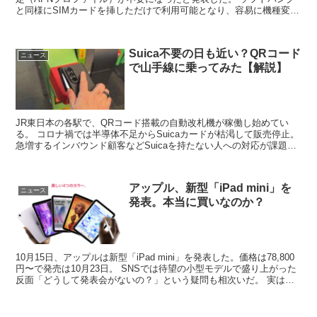
と同様にSIMカードを挿しただけで利用可能となり、容易に機種変更
できるeSIMクイックサポートも開始。 ...
Suica不要の日も近い？QRコード
ニュース
で山手線に乗ってみた【解説】
JR東日本の各駅で、QRコード搭載の自動改札機が稼働し始めてい
る。 コロナ禍では半導体不足からSuicaカードが枯渇して販売停止。
急増するインバウンド顧客などSuicaを持たない人への対応が課題と
なった。 少ないと指摘されるSuicaのチャ...
アップル、新型「iPad mini」を
ニュース
発表。本当に買いなのか？
10月15日、アップルは新型「iPad mini」を発表した。価格は78,800
円〜で発売は10月23日。 SNSでは待望の小型モデルで盛り上がった
反面「どうして発表会がないの？」という疑問も相次いだ。 実はこ
うしたプレスリリースだけの発表...