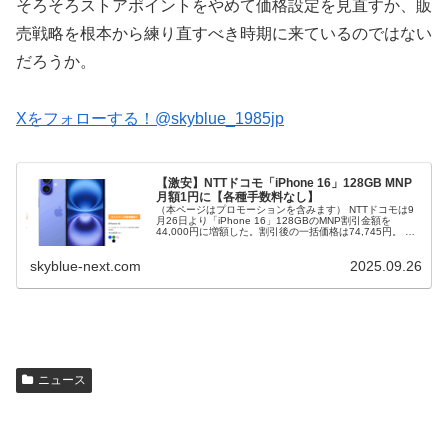
そろそろストアポイントをやめて価格設定を見直すか、販
売戦略を根本から練り直すべき時期に来ているのではない
だろうか。
Xをフォローする！@skyblue_1985jp
【激安】NTTドコモ「iPhone 16」128GB MNP
月額1円に【各種手数料なし】
（本ページはプロモーションを含みます） NTTドコモは9
月26日より「iPhone 16」128GBのMNP割引金額を
44,000円に増額した。割引後の一括価格は74,745円。 返
却プログラム利用時は2年間・月額1円。総額33円しか発生
せ...
skyblue-next.com
2025.09.26
ニュース