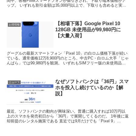
間中、各種Pixelスマートフォンが値引きされ、下取り端末価格がア
ップ。 いずれも割引金額は35,000円以上で、下取りも含めると実質
割引額は52,800〜105,100円。...
【相場下落】Google Pixel 10
お得情報
128GB 未使用品が99,980円に
【大量入荷】
グーグルの最新スマートフォン「Pixel 10」の白ロム価格下落が続い
ている。通常価格12万8,900円のところ、中古PC・白ロム大手「じゃ
んぱら」では99,980円を観測。 いずれもSIMフリー版の未使用品
で、10月11日時点の在庫数は1...
なぜソフトバンクは「36円」スマ
ニュース
ホを投入し続けているのか【解
説】
最近、ソフトバンクの動向が興味深い。普通に購入すれば10万円以
上のスマホを発売初日から「36円」で展開してくるのだ。 1年後に返
却前提のレンタル施策である 直近では9月だけでも「Pixel 9」
「iPhone16」「motorola raz...