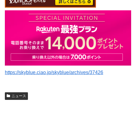
https://skyblue.ciao.jp/skyblue/archives/37426
ニュース