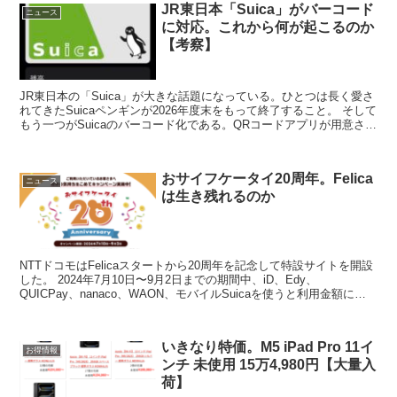
JR東日本「Suica」がバーコード
ニュース
に対応。これから何が起こるのか
【考察】
JR東日本の「Suica」が大きな話題になっている。ひとつは長く愛さ
れてきたSuicaペンギンが2026年度末をもって終了すること。 そして
もう一つがSuicaのバーコード化である。QRコードアプリが用意さ
れ、既存のICカードと残高を共有し...
おサイフケータイ20周年。Felica
ニュース
は生き残れるのか
NTTドコモはFelicaスタートから20周年を記念して特設サイトを開設
した。 2024年7月10日〜9月2日までの期間中、iD、Edy、
QUICPay、nanaco、WAON、モバイルSuicaを使うと利用金額に応
じてキャッシュバックが付...
いきなり特価。M5 iPad Pro 11イ
お得情報
ンチ 未使用 15万4,980円【大量入
荷】