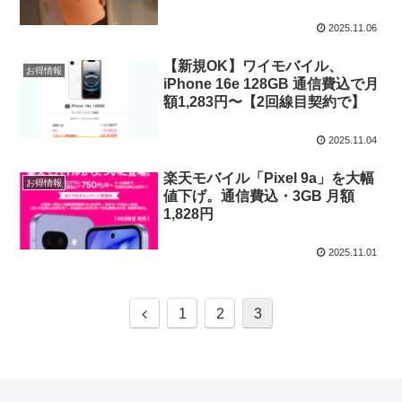
2025.11.06
【新規OK】ワイモバイル、
お得情報
iPhone 16e 128GB 通信費込で月
額1,283円〜【2回線目契約で】
2025.11.04
楽天モバイル「Pixel 9a」を大幅
お得情報
値下げ。通信費込・3GB 月額
1,828円
2025.11.01
前
1
2
3
へ