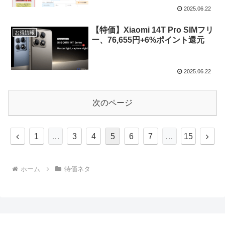
2025.06.22
【特価】Xiaomi 14T Pro SIMフリ
お得情報
ー、76,655円+6%ポイント還元
2025.06.22
次のページ
前
次
1
…
3
4
5
6
7
…
15
へ
へ
ホーム
特価ネタ