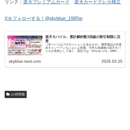
リンク：
楽天プレミアムカード
楽天カードクレカ積立
Xをフォローする！@skyblue_1985jp
楽天モバイル、累計解約数3回線の割引制限に注
意
（本ページはプロモーションを含みます） 携帯電話の年度
末キャンペーンもいよいよ終盤。今年も低価格の楽天モバ
イルが依然として強く、直近では「iPhone 17e」MNP月
額1円を展開するなど攻めの姿勢が止まらない。 ところが
昨年までと異なり、...
skyblue-next.com
2026.03.25
お得情報