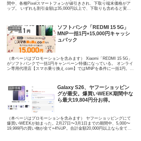
間中、各種Pixelスマートフォンが値引きされ、下取り端末価格がア
ップ。 いずれも割引金額は35,000円以上で、下取りも含めると実質
割引額は52,800〜105,100円。...
ソフトバンク「REDMI 15 5G」
お得情報
MNP一括1円+15,000円キャッシ
ュバック
（本ページはプロモーションを含みます） Xiaomi「REDMI 15 5G」
がソフトバンクで一括1円キャンペーン特価になっている。 オンライ
ン専用代理店【スマホ乗り換え.com】ではMNPを条件に一括1円。さ
らに8月7日まで15,000円...
Galaxy S26、ヤフーショッピン
お得情報
グが最安。爆買いWEEK期間中な
ら最大19,804円分お得。
（本ページはプロモーションを含みます） ヤフーショッピングにて
爆買いWEEKが始まった。2月27日〜3月1日までの期間中、5,000〜
19,999円の買い物が全て+4%UP。合計金額20,000円以上なら全て
+7%UP。 BONUS STO...