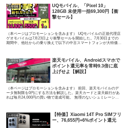
UQモバイル、「Pixel 10」
お得情報
128GB 未使用一括69,300円【衝
撃セール】
（本ページはプロモーションを含みます） UQモバイルの正規代理店
ゲオモバイルは7月23日より衝撃セールを開始した。7月30日までの
期間中、他社からの乗り換えで以下の中古スマートフォンが大特価。
・Pixel8 未使用：14,300円 / A...
楽天モバイル、Androidスマホで
お得情報
ポイント還元率を常時9.3倍に底
上げせよ【解説】
（本ページはプロモーションを含みます） 前回、楽天モバイルのデ
ータ無制限を0円にする方法を解説した。楽天カードと楽天銀行があ
れば毎月24,000円の買い物で達成可能。 無理のないシュミレーショ
ンになっているため、参考していただければ幸いであ...
【特価】Xiaomi 14T Pro SIMフリ
お得情報
ー、76,655円+6%ポイント還元