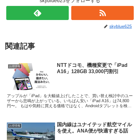
skyblue625をフォローする
skyblue625
関連記事
NTTドコモ、機種変更で「iPad
お得情報
A16」128GB 33,000円割引
アップルが「iPad」を大幅値上げしたことで、買い替え検討中のユー
ザーから悲鳴が上がっている。いちばん安い「iPad A16」は74,800
円〜。 もはや気軽に買える価格ではなく、Androidタブレットを検討
する方も出てくるだろう。ここで...
国内線はユナイテッド航空マイル
お得情報
を使え。ANA便が快適すぎる話