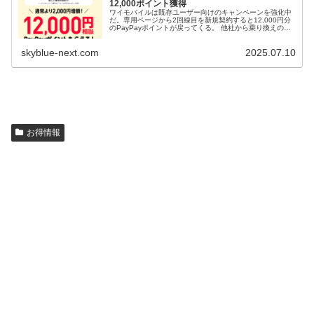
12,000ポイント獲得
ワイモバイルは既存ユーザー向けのキャンペーンを強化中
だ。専用ページから2回線目を新規契約すると12,000円分
のPayPayポイントが戻ってくる。 他社から乗り換えの場
合は15,000P戻ってくる 条件はM・Lプランの選択とデー
タ増量オプシ...
skyblue-next.com
2025.07.10
お得情報