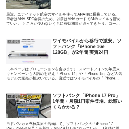
最近、ユナイテッド航空のマイルを使ってANA便に搭乗している。
筆者はANA SFC会員のため、以前はANAカードでANAマイルを貯め
ていた。 ところが使わないうちに有効期限が迫ってきたり、コール
センターは常時繋がりにくく、気軽にフライトの変...
ワイモバイルから移行で激安。ソ
お得情報
フトバンク「iPhone 16e
128GB」が2年間 実質24円
（本ページはプロモーションを含みます） スマートフォンの年度末
キャンペーンも大詰めを迎え「iPhone 14」や「iPhone 15」など人気
モデルの完売が相次いでいる。直近ではワイモバイルの「iPhone
16e」128GBも在庫切れ。 ...
ソフトバンク「iPhone 17 Pro」
お得情報
1年間・月額1円案件登場。総額い
くらかかる？
ヨドバシカメラ秋葉原の店頭にて、ソフトバンクの「iPhone 17
Pro」256GBが早くも新規・MNP月額1円になっている。 1年後に返