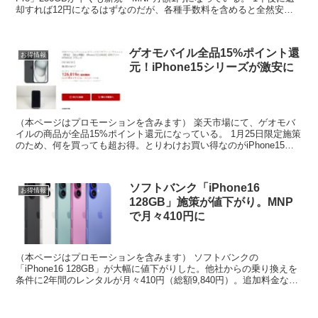
却すれば12円になるはずなのだが、各種手数料を含めると全然安く
はない。それでも普通に購入するよりお得...
ゲオモバイル全品15%ポイント還
お得情報
元！iPhone15シリーズが激安に
（本ページはプロモーションを含みます） 楽天市場にて、ゲオモバ
イルの商品が全品15%ポイント還元になっている。 1月25日限定施策
のため、何を買っても超お得。とりわけお買い得なのがiPhone15シ
リーズで新品同様の中古品がどこよりも安い。...
ソフトバンク「iPhone16
お得情報
128GB」施策が値下がり。MNP
で月々410円に
（本ページはプロモーションを含みます） ソフトバンクの
「iPhone16 128GB」が大幅に値下がりした。他社からの乗り換えを
条件に2年間のレンタルが月々410円（総額9,840円）。追加料金など
もないため2年後に中古で売却するよりも圧倒...