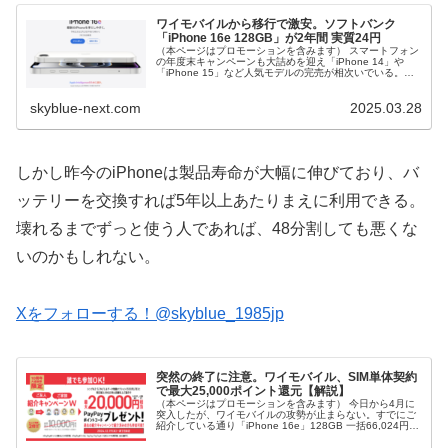
ワイモバイルから移行で激安。ソフトバンク
「iPhone 16e 128GB」が2年間 実質24円
（本ページはプロモーションを含みます） スマートフォン
の年度末キャンペーンも大詰めを迎え「iPhone 14」や
「iPhone 15」など人気モデルの完売が相次いでいる。直
近ではワイモバイルの「iPhone 16e」128GBも在庫切
れ。 ...
skyblue-next.com
2025.03.28
しかし昨今のiPhoneは製品寿命が大幅に伸びており、バ
ッテリーを交換すれば5年以上あたりまえに利用できる。
壊れるまでずっと使う人であれば、48分割しても悪くな
いのかもしれない。
Xをフォローする！@skyblue_1985jp
突然の終了に注意。ワイモバイル、SIM単体契約
で最大25,000ポイント還元【解説】
（本ページはプロモーションを含みます） 今日から4月に
突入したが、ワイモバイルの攻勢が止まらない。すでにご
紹介している通り「iPhone 16e」128GB 一括66,024円 or
2年レンタル 24円が大人気。 またアップルで販売終了と...