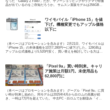
なった「Galaxy Z Fold7」だが、ヤフーショッピングやラクマで特価
品が出ているのをご存知だろうか。 サムスン直販モデルは256GB版
が26万5,000円のところ、8月2...
ワイモバイル「iPhone 15」を値
お得情報
下げ。機種変更でもアップル価格
以下に
（本ページはプロモーションを含みます） 2月21日、ワイモバイルは
「iPhone 15」の本体価格を10万7,280円〜に値下げした。128GBは
アップル公式価格より5,520円安く、買い替えを検討している方は機
種変更でも十分お得。 なお他...
「Pixel 9a」買い時到来。キャリ
お得情報
ア施策は月額1円。未使用品も
62,800円に
（本ページはプロモーションを含みます） グーグル「Pixel 9a」に買
い時が到来し始めた。同モデルは2025年4月から白ロムの高騰が続
き、一時は7万円を超えていた。 中古PC・白ロムでお馴染み「イオ
シス」ではここに来て未使用品が62,80...