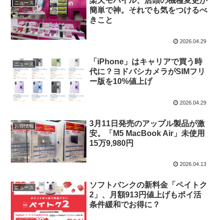
楽天モバイル、店頭の機種変更が
ニュース
簡単で神。それでも気をつけるべ
きこと
2026.04.29
「iPhone」はキャリアで買う時
ニュース
代に？ヨドバシカメラがSIMフリ
ー版を10%値上げ
2026.04.29
3月11日発売のアップル製品が激
お得情報
安。「M5 MacBook Air」未使用
15万9,980円
2026.04.13
ソフトバンクの新料金「ペイトク
ニュース
2」、月額913円値上げもポイ活
条件緩和でお得に？