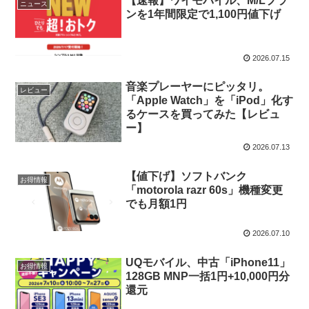
【速報】ワイモバイル、M/Lプラ
ニュース
ンを1年間限定で1,100円値下げ
2026.07.15
音楽プレーヤーにピッタリ。
レビュー
「Apple Watch」を「iPod」化す
るケースを買ってみた【レビュ
ー】
2026.07.13
【値下げ】ソフトバンク
お得情報
「motorola razr 60s」機種変更
でも月額1円
2026.07.10
UQモバイル、中古「iPhone11」
お得情報
128GB MNP一括1円+10,000円分
還元