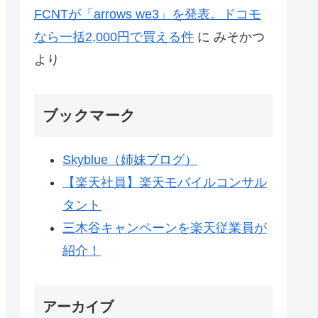
FCNTが「arrows we3」を発表。ドコモ
なら一括2,000円で買える件
に
みそかつ
より
ブックマーク
Skyblue（姉妹ブログ）
【楽天社員】楽天モバイルコンサル
タント
三木谷キャンペーンを楽天従業員が
紹介！
アーカイブ