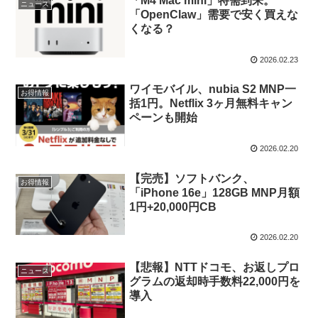
「M4 Mac mini」特需到来。
ニュース
「OpenClaw」需要で安く買えな
くなる？
2026.02.23
ワイモバイル、nubia S2 MNP一
お得情報
括1円。Netflix 3ヶ月無料キャン
ペーンも開始
2026.02.20
【完売】ソフトバンク、
お得情報
「iPhone 16e」128GB MNP月額
1円+20,000円CB
2026.02.20
【悲報】NTTドコモ、お返しプロ
ニュース
グラムの返却時手数料22,000円を
導入