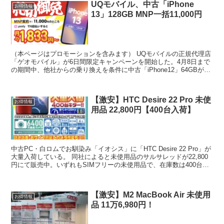
UQモバイル、中古「iPhone
お得情報
13」128GB MNP一括11,000円
（本ページはプロモーションを含みます） UQモバイルの正規代理店
「ゲオモバイル」が6日間限定キャンペーンを開始した。4月8日まで
の期間中、他社からの乗り換えを条件に中古「iPhone12」64GBが一
括5,500円。Bランク品につき状態を気...
【激安】HTC Desire 22 Pro 未使
お得情報
用品 22,800円【400台入荷】
中古PC・白ロムでお馴染み「イオシス」に「HTC Desire 22 Pro」が
大量入荷している。 同社によると未使用品のサルサレッドが22,800
円にて販売中。いずれもSIMフリーの未使用品で、在庫数は400台と
かなり大量。 HTCといえ...
【激安】M2 MacBook Air 未使用
お得情報
品 11万6,980円！