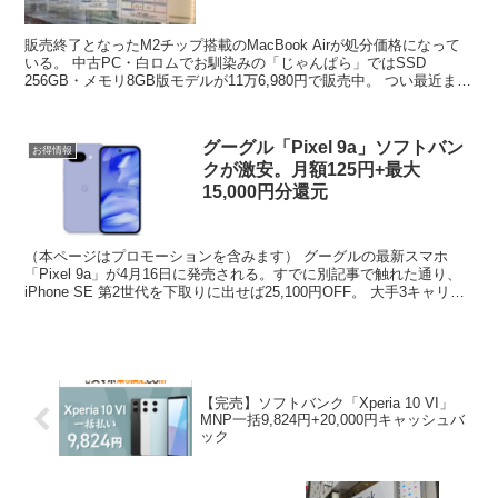
販売終了となったM2チップ搭載のMacBook Airが処分価格になって
いる。 中古PC・白ロムでお馴染みの「じゃんぱら」ではSSD
256GB・メモリ8GB版モデルが11万6,980円で販売中。 つい最近まで
14万8,000円だったものが...
グーグル「Pixel 9a」ソフトバン
お得情報
クが激安。月額125円+最大
15,000円分還元
（本ページはプロモーションを含みます） グーグルの最新スマホ
「Pixel 9a」が4月16日に発売される。すでに別記事で触れた通り、
iPhone SE 第2世代を下取りに出せば25,100円OFF。 大手3キャリア
ではNTTドコモ 86,5...
【完売】ソフトバンク「Xperia 10 VI」
MNP一括9,824円+20,000円キャッシュバ
ック