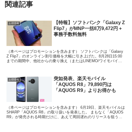
関連記事
【特報】ソフトバンク「Galaxy Z
お得情報
Flip7」がMNP一括8万9,472円 +
事務手数料無料
（本ページはプロモーションを含みます） ソフトバンクは「Galaxy
Z Flip7」のオンライン割引価格を大幅に引き上げた。8月28日15:00
までの期間中、他社からの乗り換え（またはLINEMO/ワイモバイル
から移行）を条件に40,12...
突如発表、楽天モバイル
お得情報
「AQUOS R8」79,890円は
「AQUOS R9」よりお得かも
（本ページはプロモーションを含みます） 6月19日、楽天モバイルは
SHARP「AQUOS R8」の取り扱いを発表した。 まもなく「AQUOS
R9」が発売される時期だけに、あえて周回遅れのリリースを狙うの
は異例である。 本体価格は79,89...