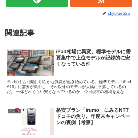
skyblue625
関連記事
iPad相場に異変。標準モデルに需
お得情報
要集中で上位モデルが記録的に安
くなっている件
iPadの中古相場に明らかな異変が起き始めている。標準モデル「iPad
A16」に需要が集中し、それ以外のモデルが大幅に下落しているの
だ。 一体どれくらい安くなっているのか。今日現在の相場を見なが
ら今後の展望を記したい。買い替えを検討されて...
格安プラン「irumo」にみるNTT
ニュース
ドコモの焦り。年度末キャンペー
ンの裏側【考察】