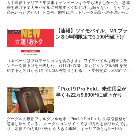
大手通信キャリアの年度末キャンペーンは今年も凄まじかった。急成
長を遂げる楽天モバイルに対抗すべく既存3社も隙がない。 なかでも
必死だったのがNTTドコモ。同社はネットワーク品質への不満からユ
ーザー流出が続いており、年度末商戦でなんとしてでも...
【速報】ワイモバイル、M/Lプラ
ニュース
ンを1年間限定で1,100円値下げ
（本ページはプロモーションを含みます） ワイモバイルは料金プラ
ンの一部値下げを発表した。7月17日以降、新たにシンプルM/Lを契
約すると翌月から1年間1,100円割引される。 ・受付開始：2026年7月
17日〜 ・対象：新規/MNP/番号移...
「Pixel 9 Pro Fold」未使用品が
お得情報
早くも22万9,800円に値下がり
グーグルの最新フォルダブル端末「Pixel 9 Pro Fold」の取引価格が
急落し始めている。 オークションサイトでは20万円を割り込んでお
り、定価の25万8,000円から大きく乖離。キャリア版とは9〜10万円
もの差が付き始めている。 ま...