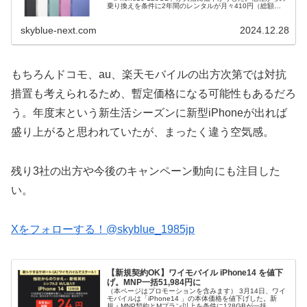
乗り換えを条件に2年間のレンタルが月々410円（総額
9,840円）。追加料金などもないため2年後に中古で売却す
るよりも圧倒...
skyblue-next.com
2024.12.28
もちろんドコモ、au、楽天モバイルの出方次第では対抗
措置も考えられるため、暫定価格になる可能性もあるだろ
う。年度末という新生活シーズンに新型iPhoneが出れば
盛り上がると思われていたが、まったく違う空気感。
残り3社の出方や今後のキャンペーン動向にも注目した
い。
Xをフォローする！@skyblue_1985jp
【新規契約OK】ワイモバイル iPhone14 を値下
げ。MNP一括51,984円に
（本ページはプロモーションを含みます） 3月14日、ワイ
モバイルは「iPhone14 」の本体価格を値下げした。新
規・MNP契約とMプラン以上を条件に128GBが一括