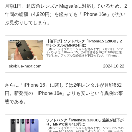
月額1円。超広角レンズとMagsafeに対応しているため、2
年間の総額（4,920円）を鑑みても「iPhone 16e」がだい
ぶ見劣りしてしまう。
【値下げ】ソフトバンク「iPhone15 128GB」2
年レンタルがMNP24円に
（本ページはプロモーションを含みます） 2月21日、ソフ
トバンクは「iPhone 15」の本体価格を10万7,280円に値
下げした。アップル公式価格を下回っており「iPhone
16e」が完全に空気となった。そして2年間のレンタルは法
改正前...
skyblue-next.com
2024.10.22
さらに「iPhone 16」に関しては2年レンタルが月額652
円。新発売の「iPhone 16e」よりも安いという異例の事
態である。
ソフトバンク「iPhone16 128GB」施策が値下が
り。MNPで月々410円に
（本ページはプロモーションを含みます） ソフトバンクの
「iPhone16 128GB」が大幅に値下がりした。他社からの