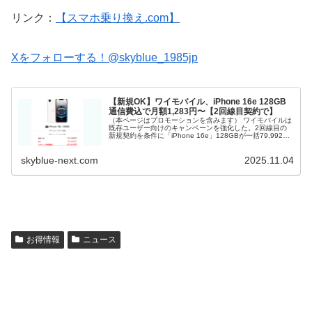
リンク：
【スマホ乗り換え.com】
Xをフォローする！@skyblue_1985jp
【新規OK】ワイモバイル、iPhone 16e 128GB
通信費込で月額1,283円〜【2回線目契約で】
（本ページはプロモーションを含みます） ワイモバイルは
既存ユーザー向けのキャンペーンを強化した。2回線目の
新規契約を条件に「iPhone 16e」128GBが一括79,992
円。 通常よりも割引額が22,416円アップしており、乗り
換え用の...
skyblue-next.com
2025.11.04
お得情報
ニュース