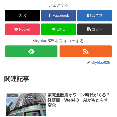
シェアする
X
Facebook
はてブ
Pocket
LINE
コピー
skyblue625をフォローする
skyblue625
関連記事
家電量販店オワコン時代がくる？
ニュース
経済圏・Web4.0・AIがもたらす
変化