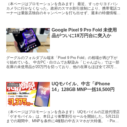
（本ページはプロモーションを含みます） 最近、すっかりヨドバシ
カメラに行かなくなった。政府のスマホ割引規制により、携帯電話コ
ーナーは量販店独自のキャンペーンを打ち出せず、週末の特価情報を
見にいく意味がなくなった。 また昨今では1%しかポイン...
Google Pixel 9 Pro Fold 未使用
お得情報
品がついに19万円台に突入か
グーグルのフォルダブル端末「Pixel 9 Pro Fold」の相場が再び下が
り始めている。 中古PC・白ロムでお馴染み「じゃんぱら」では一部
在庫の未使用品が20万円を切っており、他の在庫もほぼ全て20万円
台。 購入するにもハードルの高い価...
UQモバイル、中古「iPhone
お得情報
14」128GB MNP一括16,500円
（本ページはプロモーションを含みます） UQモバイルの正規代理店
「ゲオモバイル」は、本日より衝撃割引セールを開始した。5月21日
までの期間中、MNPを条件に4種類の中古スマホが大特価。 ・Pixel
8 128GB 16,500円（未使用）...