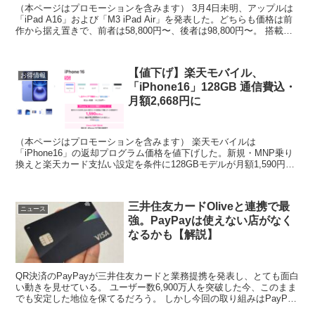
（本ページはプロモーションを含みます） 3月4日未明、アップルは
「iPad A16」および「M3 iPad Air」を発表した。どちらも価格は前
作から据え置きで、前者は58,800円〜、後者は98,800円〜。 搭載チ
ップが刷新されたことで...
【値下げ】楽天モバイル、
お得情報
「iPhone16」128GB 通信費込・
月額2,668円に
（本ページはプロモーションを含みます） 楽天モバイルは
「iPhone16」の返却プログラム価格を値下げした。新規・MNP乗り
換えと楽天カード支払い設定を条件に128GBモデルが月額1,590円。
あまりデータを使わない人ならデータ3GBの通...
三井住友カードOliveと連携で最
ニュース
強。PayPayは使えない店がなく
なるかも【解説】
QR決済のPayPayが三井住友カードと業務提携を発表し、とても面白
い動きを見せている。 ユーザー数6,900万人を突破した今、このまま
でも安定した地位を保てるだろう。 しかし今回の取り組みはPayPay
の「使えない場所」問題まで解決させ、...