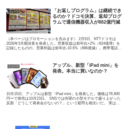
「お返しプログラム」は継続でき
ニュース
るのか？ドコモ決算、返却プログ
ラムで通信機器収入が882億円減
（本ページはプロモーションを含みます） 2月5日、NTTドコモは
2026年3月期決算を発表した。営業収益は前年比+2%（924億増）を
記録したものの、営業利益は前年比-10.6%（886億減）。携帯電話・
スマートフォンのコンシューマ通信事業...
アップル、新型「iPad mini」を
ニュース
発表。本当に買いなのか？
10月15日、アップルは新型「iPad mini」を発表した。価格は78,800
円〜で発売は10月23日。 SNSでは待望の小型モデルで盛り上がった
反面「どうして発表会がないの？」という疑問も相次いだ。 実はこ
うしたプレスリリースだけの発表...