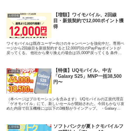
れで契約を考えている人も増えたのでは...
【増額】ワイモバイル、2回線
お得情報
目・新規契約で12,000ポイント獲
得
ワイモバイルは既存ユーザー向けのキャンペーンを強化中だ。専用ペ
ージから2回線目を新規契約すると12,000円分のPayPayポイントが
戻ってくる。 他社から乗り換えの場合は15,000P戻ってくる 条件は
M・Lプランの選択とデータ増量オプシ...
【特価】UQモバイル、中古
お得情報
「Galaxy S25」MNP一括38,500
円〜
（本ページはプロモーションを含みます） UQモバイルの正規代理店
「ゲオモバイル」にて、新しいセールが開始された。今回もかなり攻
めた内容で目玉機種には以下の3種類がラインアップ。 ・Galaxy
S25：38,500円（Bランク） 44,00...
ソフトバンクが夏トクモバイルフ
お得情報