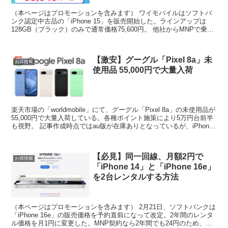
（本ページはプロモーションを含みます） ワイモバイルはソフトバ
ンク認定中古品の「iPhone 15」を販売開始した。ラインアップは
128GB（ブラック）のみで通常価格75,600円。 他社からMNPで乗り
換えると一括53,640円で購入可能...
【激安】グーグル「Pixel 8a」未
お得情報
使用品 55,000円で大量入荷
楽天市場の「worldmobile」にて、グーグル「Pixel 8a」の未使用品が
55,000円で大量入荷している。各種ポイント施策により5万円台前半
も視野。 記事作成時点ではau版が在庫ありとなっているが、iPhone
と同じく各キャリア同...
【必見】同一回線、月額2円で
お得情報
「iPhone 14」と「iPhone 16e」
を2台レンタルする方法
（本ページはプロモーションを含みます） 2月21日、ソフトバンクは
「iPhone 16e」の販売価格を予約直前になって改定。2年間のレンタ
ル価格を月1円に変更した。MNP契約なら2年間でも24円のため、こ