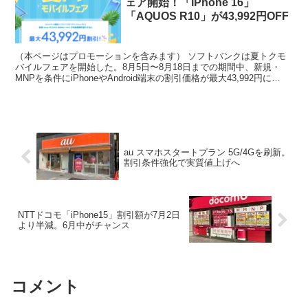
ェア開始！「iPhone 16」
「AQUOS R10」が43,992円OFF
（本ページはプロモーションを含みます） ソフトバンクは夏トクモ
バイルフェアを開始した。8月5日〜8月18日までの期間中、新規・
MNPを条件にiPhoneやAndroid端末の割引価格が最大43,992円に
UP。 まず何よりの目玉商品が下記記...
au スマホスタートプラン 5G/4Gを刷新。
割引条件強化で実質値上げへ
NTTドコモ「iPhone15」割引額が7月2日
より半減。6月中がチャンス
コメント