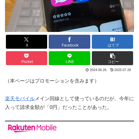
X
Facebook
はてブ
Pocket
LINE
コピー
2024.06.26
2025.07.28
（本ページはプロモーションを含みます）
楽天モバイル
メイン回線として使っているのだが、今年に
入って請求金額が「0円」だったことがあった。