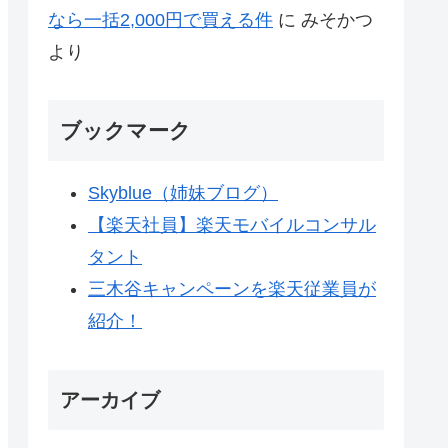
なら一括2,000円で買える件
に
みそかつ
より
ブックマーク
Skyblue（姉妹ブログ）
【楽天社員】楽天モバイルコンサル
タント
三木谷キャンペーンを楽天従業員が
紹介！
アーカイブ