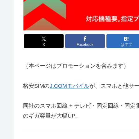
X
Facebook
はてブ
（本ページはプロモーションを含みます）
格安SIMの
J:COMモバイル
が、スマホと他サ
同社のスマホ回線 + テレビ・固定回線・固
のギガ容量が大幅UP。