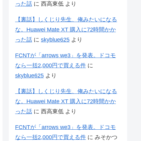
った話
に
西高東低
より
【裏話】しくじり先生、俺みたいになる
な。Huawei Mate XT 購入に72時間かか
った話
に
skyblue625
より
FCNTが「arrows we3」を発表。ドコモ
なら一括2,000円で買える件
に
skyblue625
より
【裏話】しくじり先生、俺みたいになる
な。Huawei Mate XT 購入に72時間かか
った話
に
西高東低
より
FCNTが「arrows we3」を発表。ドコモ
なら一括2,000円で買える件
に
みそかつ