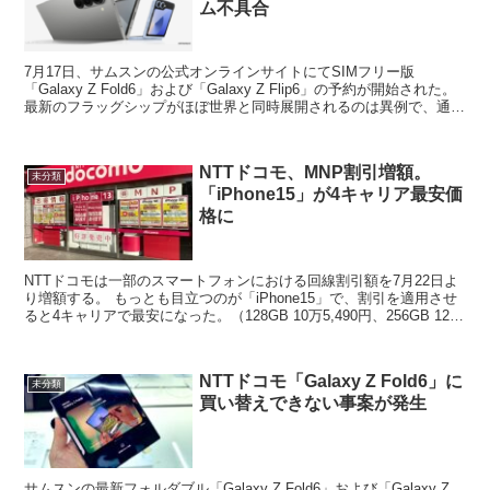
ム不具合
7月17日、サムスンの公式オンラインサイトにてSIMフリー版
「Galaxy Z Fold6」および「Galaxy Z Flip6」の予約が開始された。
最新のフラッグシップがほぼ世界と同時展開されるのは異例で、通信
キャリア版よりも安いことか...
NTTドコモ、MNP割引増額。
未分類
「iPhone15」が4キャリア最安価
格に
NTTドコモは一部のスマートフォンにおける回線割引額を7月22日よ
り増額する。 もっとも目立つのが「iPhone15」で、割引を適用させ
ると4キャリアで最安になった。（128GB 10万5,490円、256GB 12万
8,040円） 一括購...
NTTドコモ「Galaxy Z Fold6」に
未分類
買い替えできない事案が発生
サムスンの最新フォルダブル「Galaxy Z Fold6」および「Galaxy Z