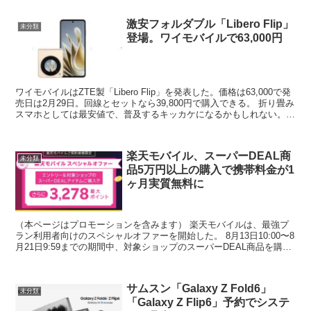
激安フォルダブル「Libero Flip」
未分類
登場。ワイモバイルで63,000円
ワイモバイルはZTE製「Libero Flip」を発表した。価格は63,000で発
売日は2月29日。回線とセットなら39,800円で購入できる。 折り畳み
スマホとしては最安値で、普及するキッカケになるかもしれない。そ
れにしても何故ここまで安...
楽天モバイル、スーパーDEAL商
未分類
品5万円以上の購入で携帯料金が1
ヶ月実質無料に
（本ページはプロモーションを含みます） 楽天モバイルは、最強プ
ラン利用者向けのスペシャルオファーを開始した。 8月13日10:00〜8
月21日9:59までの期間中、対象ショップのスーパーDEAL商品を購入
すると最大3,278ポイント付与され...
サムスン「Galaxy Z Fold6」
未分類
「Galaxy Z Flip6」予約でシステ