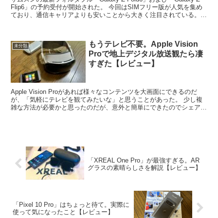
Flip6」の予約受付が開始された。 今回はSIMフリー版が人気を集め
ており、通信キャリアよりも安いことから大きく注目されている。
ただし通信キャリアを選ぶ...
もうテレビ不要。Apple Vision
未分類
Proで地上デジタル放送観たら凄
すぎた【レビュー】
Apple Vision Proがあれば様々なコンテンツを大画面にできるのだ
が、「気軽にテレビを観てみたいな」と思うことがあった。 少し複
雑な方法が必要かと思ったのだが、意外と簡単にできたのでシェアし
たい。 303HWを買ってくる 今回使っ...
「XREAL One Pro」が最強すぎる。AR
グラスの素晴らしさを解説【レビュー】
「Pixel 10 Pro」はちょっと待て。実際に
使って気になったこと【レビュー】