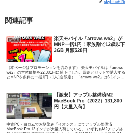
skyblue625
関連記事
楽天モバイル「arrows we2」が
お得情報
MNP一括1円！家族割で12歳以下
3GB 月額528円
（本ページはプロモーションを含みます） 楽天モバイルは「arrows
we2」の本体価格を22,001円に値下げした。回線とセットで購入する
とMNPを条件に一括1円（1人1台限定） 「arrows we2」は6.1インチ
液晶ディスプレイ、R...
【激安】アップル整備済M2
お得情報
MacBook Pro（2022）131,800
円【大量入荷】
中古PC・白ロムでお馴染み「イオシス」にてアップル整備済
MacBook Pro 13インチが大量入荷している。 いずれもM2チップ搭