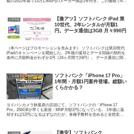
載の2022年製で13万1,800円のメーカー保証1年付き。この価格でAir
ではなくProなのは破格。 シル...
【激アツ】ソフトバンク iPad 第
お得情報
10世代、2年レンタルが月額1
円。データ通信は3GB 月々990円
（本ページはプロモーションを含みます） ソフトバンクは第10世代
iPadのキャンペーンを開始した。2年後の返却とデータ回線の契約を
条件に月額料金がわずか1円（24ヶ月間で24円）。 データ通信に関し
ては3GB 月額990円（5年間限定）と...
ソフトバンク「iPhone 17 Pro」
お得情報
1年間・月額1円案件登場。総額い
くらかかる？
ヨドバシカメラ秋葉原の店頭にて、ソフトバンクの「iPhone 17
Pro」256GBが早くも新規・MNP月額1円になっている。 1年後に返
却すれば12円になるはずなのだが、各種手数料を含めると全然安く
はない。それでも普通に購入するよりお得...
【激安】ソフトバンク、
お得情報