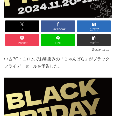
X
Facebook
はてブ
Pocket
LINE
コピー
2024.11.19
中古PC・白ロムでお馴染みの「じゃんぱら」がブラック
フライデーセールを予告した。