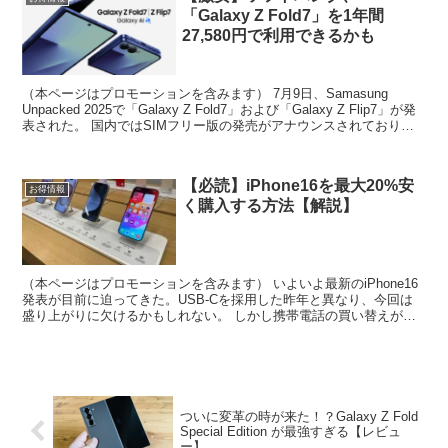
「Galaxy Z Fold7」を1年間
27,580円で利用できるかも
（本ページはプロモーションを含みます） 7月9日、Samasung
Unpacked 2025で「Galaxy Z Fold7」および「Galaxy Z Flip7」が発
表された。 国内ではSIMフリー版の発売がアナウンスされており、8
月1...
【必読】iPhone16を最大20%安
お得情報
く購入する方法【解説】
（本ページはプロモーションを含みます） いよいよ最新のiPhone16
発表が目前に迫ってきた。USB-Cを採用した昨年と異なり、今回は
盛り上がりに欠けるかもしれない。 しかし携帯電話の買い替えが一
気に進むのがこの時期。これからどの機種を使っ...
ついに変革の時が来た！？Galaxy Z Fold
Special Edition が最強すぎる【レビュ
ー】