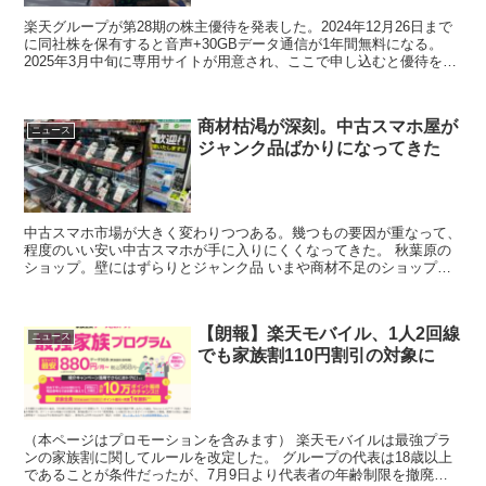
楽天グループが第28期の株主優待を発表した。2024年12月26日まで
に同社株を保有すると音声+30GBデータ通信が1年間無料になる。
2025年3月中旬に専用サイトが用意され、ここで申し込むと優待を受
けられる予定。 12月6日時点での同社...
商材枯渇が深刻。中古スマホ屋が
ニュース
ジャンク品ばかりになってきた
中古スマホ市場が大きく変わりつつある。幾つもの要因が重なって、
程度のいい安い中古スマホが手に入りにくくなってきた。 秋葉原の
ショップ。壁にはずらりとジャンク品 いまや商材不足のショップを
支えるのはジャンク品と10年前のタブレット。その売り場...
【朗報】楽天モバイル、1人2回線
ニュース
でも家族割110円割引の対象に
（本ページはプロモーションを含みます） 楽天モバイルは最強プラ
ンの家族割に関してルールを改定した。 グループの代表は18歳以上
であることが条件だったが、7月9日より代表者の年齢制限を撤廃。