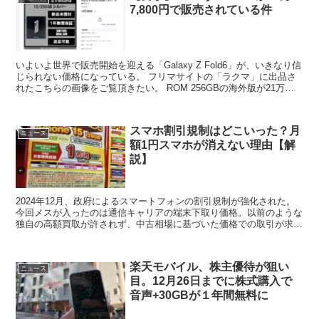
7,800円で販売されている件
いよいよ世界で販売開始を迎える「Galaxy Z Fold6」が、いきなり信
じられない価格になっている。 フリマサイトの「ラクマ」に出品さ
れたこちらの画像をご覧頂きたい。 ROM 256GBの海外版が21万
7,800円。日本のSIMフリー版...
スマホ割引規制はどこいった？月
ニュース
額1円スマホが消えない理由【解
説】
2024年12月、政府によるスマートフォンの割引規制が強化された。
今回メスが入ったのは通信キャリアの端末下取り価格。以前のような
独自の高額買取が許されず、中古相場に基づいた価格での取引が求め
られる。 国の狙いは最新スマホがタダ同然で使えるキ...
楽天モバイル、株主優待が狙い
ニュース
目。12月26日までに株式購入で
音声+30GBが１年間無料に