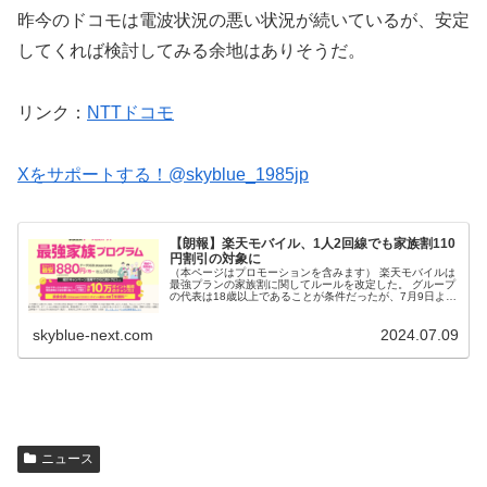
昨今のドコモは電波状況の悪い状況が続いているが、安定
してくれば検討してみる余地はありそうだ。
リンク：
NTTドコモ
Xをサポートする！@skyblue_1985jp
【朗報】楽天モバイル、1人2回線でも家族割110
円割引の対象に
（本ページはプロモーションを含みます） 楽天モバイルは
最強プランの家族割に関してルールを改定した。 グループ
の代表は18歳以上であることが条件だったが、7月9日より
代表者の年齢制限を撤廃。 さらに1人1回線までしか適用で
きない回線上限数を1...
skyblue-next.com
2024.07.09
ニュース