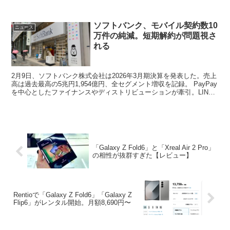
さらに1人1回線までしか適用できない回線上限数を1...
ソフトバンク、モバイル契約数10
ニュース
万件の純減。短期解約が問題視さ
れる
2月9日、ソフトバンク株式会社は2026年3月期決算を発表した。売上
高は過去最高の5兆円1,954億円、全セグメント増収を記録。 PayPay
を中心としたファイナンスやディストリビューションが牽引。LINE
ヤフーの子会社「アスクル」が600...
「Galaxy Z Fold6」と「Xreal Air 2 Pro」
の相性が抜群すぎた【レビュー】
Rentioで「Galaxy Z Fold6」「Galaxy Z
Flip6」がレンタル開始。月額8,690円〜