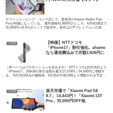
ヤフーショッピング・コジマ店にて、新発売のXiaomi Redmi Pad
Proが特価になっている。 通常価格41,800円のところ、6月9日限定で
35,800円+10.5%ポイントで販売中。条件はLYPプレミアムへの加
入。 さらにLIN...
【特価】NTTドコモ
お得情報
「iPhone17」割引強化。ahamo
なら通信費込みで月額3,926円に
（本ページはプロモーションを含みます） NTTドコモは9月26日より
「iPhone17」256GBの割引金額を最大27,574円→34,540円に増額す
る。 9月24日時点の価格表。9月26日午前10時より増額される予定 返
却プログラムを使...
楽天市場で「Xiaomi Pad SE
お得情報
8.7」 14,443円！「Xiaomi 13T
Pro」35,000円OFF他