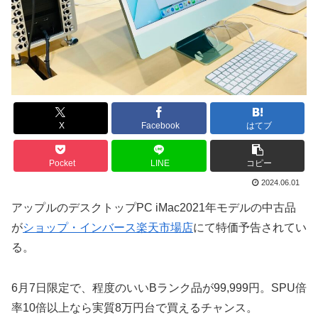
X
Facebook
はてブ
Pocket
LINE
コピー
2024.06.01
アップルのデスクトップPC iMac2021年モデルの中古品
が
ショップ・インバース楽天市場店
にて特価予告されてい
る。
6月7日限定で、程度のいいBランク品が99,999円。SPU倍
率10倍以上なら実質8万円台で買えるチャンス。