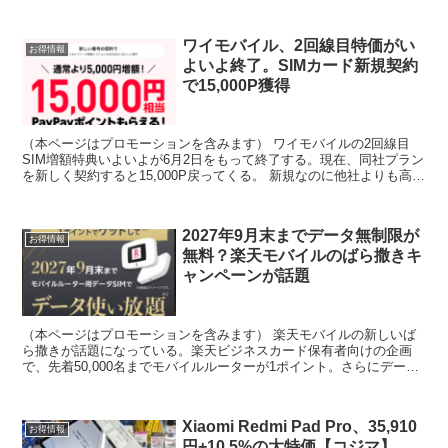
30,000〜40,000円分も視...
ワイモバイル、2回線目特価がい
お得情報
よいよ終了。SIMカード新規契約
で15,000P獲得
（本ページはプロモーションを含みます） ワイモバイルの2回線目
SIM増額特典いよいよが6月2日をもって終了する。現在、同社プラン
を新しく契約すると15,000P戻ってくる。 新規なのに他社よりも高額
還元なのが特徴で、2回線目につき面倒な契約...
2027年9月末までデータ無制限が
お得情報
無料？楽天モバイルのばら撒きキ
ャンペーンが話題
（本ページはプロモーションを含みます） 楽天モバイルの新しいば
ら撒きが話題になっている。楽天ビジネスカード保有者向けの企画
で、先着50,000名までモバイルルーターが1ポイント。さらにデータ
通信料金は2027年9月末まで無料。 データ無制限...
Xiaomi Redmi Pad Pro、35,910
お得情報
円+10.5%の大特価【コジマ】