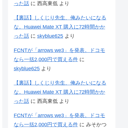
った話
に
西高東低
より
【裏話】しくじり先生、俺みたいになる
な。Huawei Mate XT 購入に72時間かか
った話
に
skyblue625
より
FCNTが「arrows we3」を発表。ドコモ
なら一括2,000円で買える件
に
skyblue625
より
【裏話】しくじり先生、俺みたいになる
な。Huawei Mate XT 購入に72時間かか
った話
に
西高東低
より
FCNTが「arrows we3」を発表。ドコモ
なら一括2,000円で買える件
に
みそかつ