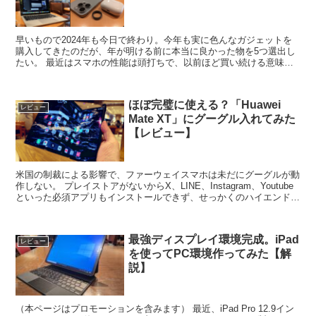
早いもので2024年も今日で終わり。今年も実に色んなガジェットを
購入してきたのだが、年が明ける前に本当に良かった物を5つ選出し
たい。 最近はスマホの性能は頭打ちで、以前ほど買い続ける意味も
薄れ気味。そこで今年からもう少し広いジャンルに目を向...
ほぼ完璧に使える？「Huawei
レビュー
Mate XT」にグーグル入れてみた
【レビュー】
米国の制裁による影響で、ファーウェイスマホは未だにグーグルが動
作しない。 プレイストアがないからX、LINE、Instagram、Youtube
といった必須アプリもインストールできず、せっかくのハイエンド端
末もフル活用できない状況が続いてき...
最強ディスプレイ環境完成。iPad
レビュー
を使ってPC環境作ってみた【解
説】
（本ページはプロモーションを含みます） 最近、iPad Pro 12.9イン