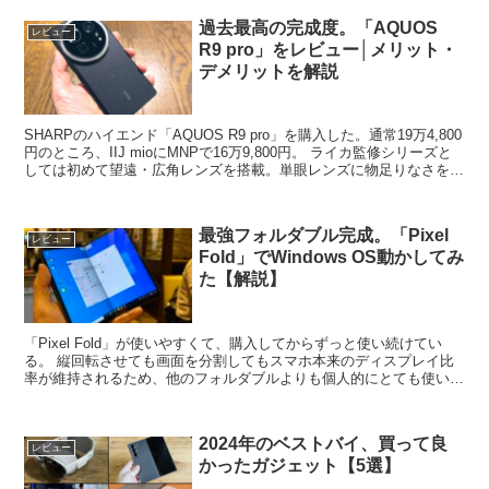
過去最高の完成度。「AQUOS
レビュー
R9 pro」をレビュー│メリット・
デメリットを解説
SHARPのハイエンド「AQUOS R9 pro」を購入した。通常19万4,800
円のところ、IIJ mioにMNPで16万9,800円。 ライカ監修シリーズと
しては初めて望遠・広角レンズを搭載。単眼レンズに物足りなさを感
じていたファンとし...
最強フォルダブル完成。「Pixel
レビュー
Fold」でWindows OS動かしてみ
た【解説】
「Pixel Fold」が使いやすくて、購入してからずっと使い続けてい
る。 縦回転させても画面を分割してもスマホ本来のディスプレイ比
率が維持されるため、他のフォルダブルよりも個人的にとても使いや
すい。 スマホとしてもタブレットとしても完璧。...
2024年のベストバイ、買って良
レビュー
かったガジェット【5選】