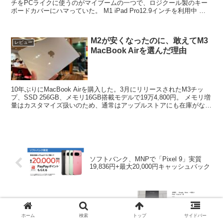
チをPCライクに使うのがマイブームの一つで、ロジクール製のキー
ボードカバーにハマっていた。 M1 iPad Pro12.9インチを利用中 余
裕あるフルサイズキーボー...
M2が安くなったのに、敢えてM3
レビュー
MacBook Airを選んだ理由
10年ぶりにMacBook Airを購入した。3月にリリースされたM3チッ
プ、SSD 256GB、メモリ16GB搭載モデルで19万4,800円。 メモリ増
量はカスタマイズ扱いのため、通常はアップルストアにも在庫がない
のだが、特別に販売してい...
ソフトバンク、MNPで「Pixel 9」実質
19,836円+最大20,000円キャッシュバック
Google Pixel 9 Pro XL、早くも白ロムが
13万円台で登場
ホーム
検索
トップ
サイドバー