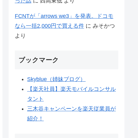
った話
に
西高東低
より
FCNTが「arrows we3」を発表。ドコモ
なら一括2,000円で買える件
に
みそかつ
より
ブックマーク
Skyblue（姉妹ブログ）
【楽天社員】楽天モバイルコンサル
タント
三木谷キャンペーンを楽天従業員が
紹介！