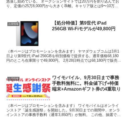
急落し始めている。 オークションサイトでは20万円を割り込んでお
り、定価の25万8,000円から大きく乖離。キャリア版とは9〜10万円
もの差が付き始めている。 ま...
【処分特価】第9世代 iPad
お得情報
256GB Wi-Fiモデルが49,800円
（本ページはプロモーションを含みます） ヤマダウェブコムは3月1
日より第9世代 iPad 256GBを特別価格で提供する。通常価格68,180
円のところ在庫限りで49,800円。 2月28日時点では68,180円で販売中
すでに生産終了して...
ワイモバイル、9月30日まで事務
お得情報
手数料無料に。料金値下げ+特価
端末+Amazonギフト券の4重取り
（本ページはプロモーションを含みます） ワイモバイルはオンライ
ンストア「誕生感謝祭」を開始した。9月30日までの期間中、オンラ
インストアの事務手数料（通常3,850円）が無料。 この他、抽選で
「AirPods」が当たるキャンペーンや光回線加...