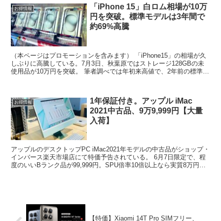
「iPhone 15」白ロム相場が10万
お得情報
円を突破。標準モデルは3年間で
約69%高騰
（本ページはプロモーションを含みます） 「iPhone15」の相場が久
しぶりに高騰している。7月3日、秋葉原ではストレージ128GBの未
使用品が10万円を突破。 筆者調べでは年初来高値で、2年前の標準モ
デルが10万円を超えるのも史上初。状態...
1年保証付き。アップル iMac
お得情報
2021中古品、9万9,999円【大量
入荷】
アップルのデスクトップPC iMac2021年モデルの中古品がショップ・
インバース楽天市場店にて特価予告されている。 6月7日限定で、程
度のいいBランク品が99,999円。SPU倍率10倍以上なら実質8万円台
で買えるチャンス。 在庫はブルー...
【特価】Xiaomi 14T Pro SIMフリー、