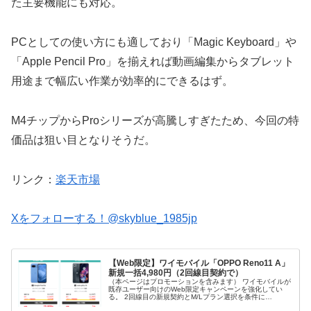
た主要機能にも対応。
PCとしての使い方にも適しており「Magic Keyboard」や
「Apple Pencil Pro」を揃えれば動画編集からタブレット
用途まで幅広い作業が効率的にできるはず。
M4チップからProシリーズが高騰しすぎたため、今回の特
価品は狙い目となりそうだ。
リンク：
楽天市場
Xをフォローする！@skyblue_1985jp
【Web限定】ワイモバイル「OPPO Reno11 A」
新規一括4,980円（2回線目契約で）
（本ページはプロモーションを含みます） ワイモバイルが
既存ユーザー向けのWeb限定キャンペーンを強化してい
る。 2回線目の新規契約とM/Lプラン選択を条件に
「OPPO Reno11 A」が一括4,980円、「Pixel 8a」が一括