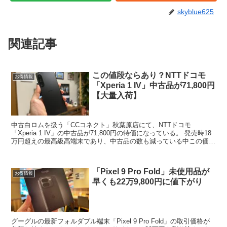
skyblue625
関連記事
この値段ならあり？NTTドコモ
お得情報
「Xperia 1 IV」中古品が71,800円
【大量入荷】
中古白ロムを扱う「CCコネクト」秋葉原店にて、NTTドコモ
「Xperia 1 IV」の中古品が71,800円の特価になっている。 発売時18
万円超えの最高級高端末であり、中古品の数も減っている中この価格
なら安い。 SPUプログラムと現在開催...
「Pixel 9 Pro Fold」未使用品が
お得情報
早くも22万9,800円に値下がり
グーグルの最新フォルダブル端末「Pixel 9 Pro Fold」の取引価格が